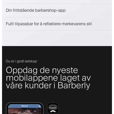
Selg skjønnhetsprodukter
Din frittstående barbershop-app
Engasjer kunder med et lojalitetsprogram
Push-, SMS- og e-postvarsler
Fullt tilpassbar for å reflektere merkevarens stil
Du er i godt selskap
Oppdag de nyeste
mobilappene laget av
våre kunder i Barberly