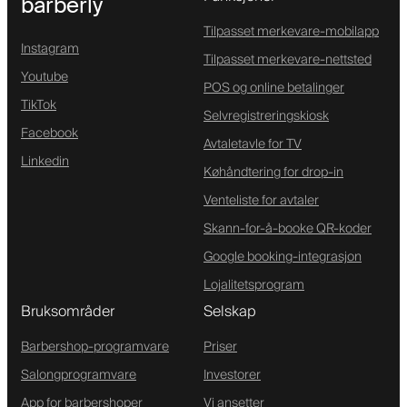
barberly
Tilpasset merkevare-mobilapp
Instagram
Tilpasset merkevare-nettsted
Youtube
POS og online betalinger
TikTok
Selvregistreringskiosk
Facebook
Avtaletavle for TV
Linkedin
Køhåndtering for drop-in
Venteliste for avtaler
Skann-for-å-booke QR-koder
Google booking-integrasjon
Lojalitetsprogram
Bruksområder
Selskap
Barbershop-programvare
Priser
Salongprogramvare
Investorer
App for barbershoper
Vi ansetter