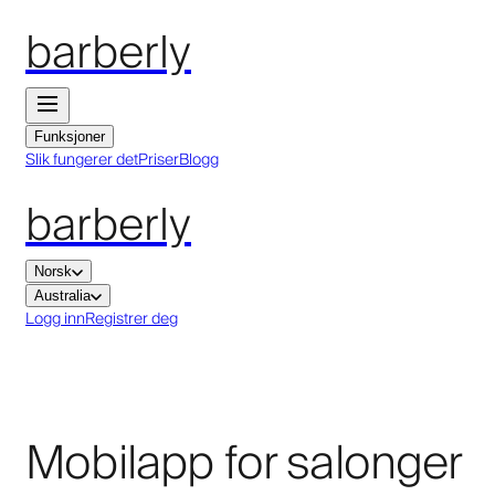
barberly
Funksjoner
Slik fungerer det
Priser
Blogg
barberly
Norsk
Australia
Logg inn
Registrer deg
Mobilapp for salonger