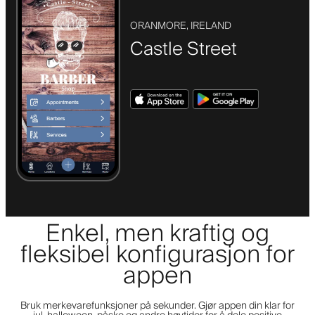
ORANMORE, IRELAND
Castle Street
Enkel, men kraftig og
fleksibel konfigurasjon for
appen
Bruk merkevarefunksjoner på sekunder. Gjør appen din klar for