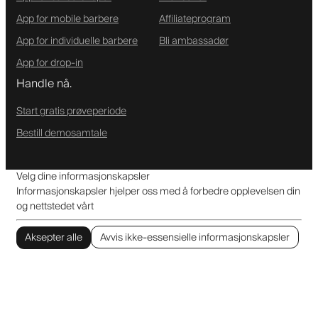
App for mobile barbere
Affiliateprogram
App for individuelle barbere
Bli ambassadør
App for drop-in
Handle nå.
Start gratis prøveperiode
Bestill demosamtale
Velg dine informasjonskapsler
Informasjonskapsler hjelper oss med å forbedre opplevelsen din
og nettstedet vårt
Aksepter alle
Avvis ikke-essensielle informasjonskapsler