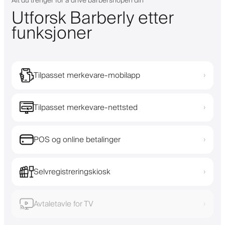
Alt du trenger for å drive barbershopen din
Utforsk Barberly etter
funksjoner
Tilpasset merkevare-mobilapp
›
Tilpasset merkevare-nettsted
›
POS og online betalinger
›
Selvregistreringskiosk
›
Avtaletavle for TV
›