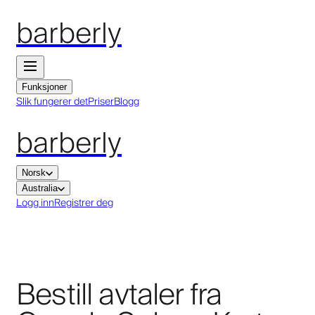
barberly
Funksjoner
Slik fungerer det
Priser
Blogg
barberly
Norsk
Australia
Logg inn
Registrer deg
Bestill avtaler fra