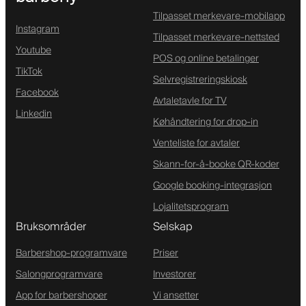
Tilpasset merkevare-mobilapp
Instagram
Tilpasset merkevare-nettsted
Youtube
POS og online betalinger
TikTok
Selvregistreringskiosk
Facebook
Avtaletavle for TV
Linkedin
Køhåndtering for drop-in
Venteliste for avtaler
Skann-for-å-booke QR-koder
Google booking-integrasjon
Lojalitetsprogram
Bruksområder
Selskap
Barbershop-programvare
Priser
Salongprogramvare
Investorer
App for barbershoper
Vi ansetter