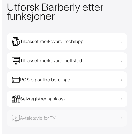
Utforsk Barberly etter
funksjoner
Tilpasset merkevare-mobilapp
›
Tilpasset merkevare-nettsted
›
POS og online betalinger
›
Selvregistreringskiosk
›
Avtaletavle for TV
›