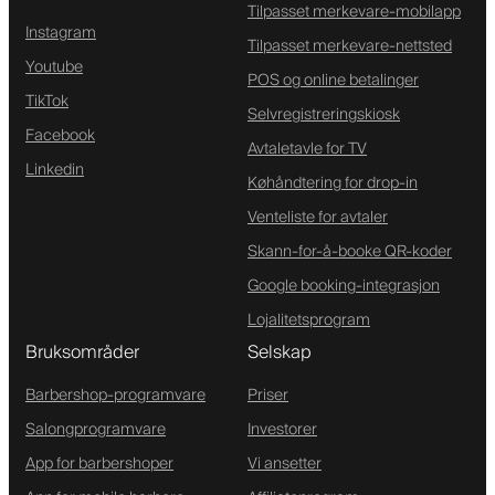
Tilpasset merkevare-mobilapp
Instagram
Tilpasset merkevare-nettsted
Youtube
POS og online betalinger
TikTok
Selvregistreringskiosk
Facebook
Avtaletavle for TV
Linkedin
Køhåndtering for drop-in
Venteliste for avtaler
Skann-for-å-booke QR-koder
Google booking-integrasjon
Lojalitetsprogram
Bruksområder
Selskap
Barbershop-programvare
Priser
Salongprogramvare
Investorer
App for barbershoper
Vi ansetter