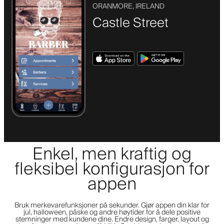
ORANMORE, IRELAND
Castle Street
Enkel, men kraftig og
fleksibel konfigurasjon for
appen
Bruk merkevarefunksjoner på sekunder. Gjør appen din klar for
jul, halloween, påske og andre høytider for å dele positive
stemninger med kundene dine. Endre design, farger, layout og