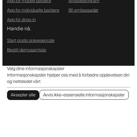
App for mobile barbere
Affiliateprogram
App for individuelle barbere
Bli ambassadør
App for drop-in
Handle nå.
Start gratis prøveperiode
Bestill demosamtale
Velg dine informasjonskapsler
Informasjonskapsler hjelper oss med å forbedre opplevelsen din
og nettstedet vårt
Aksepter alle
Avvis ikke-essensielle informasjonskapsler