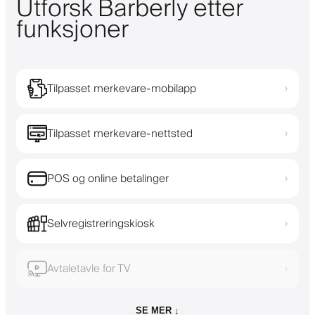
Utforsk Barberly etter
funksjoner
Tilpasset merkevare-mobilapp
›
Tilpasset merkevare-nettsted
›
POS og online betalinger
›
Selvregistreringskiosk
›
Avtaletavle for TV
›
SE MER ↓