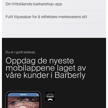
Selg skjønnhetsprodukter
Din frittstående barbershop-app
Engasjer kunder med et lojalitetsprogram
Push-, SMS- og e-postvarsler
Fullt tilpassbar for å reflektere merkevarens stil
Du er i godt selskap
Oppdag de nyeste
mobilappene laget av
våre kunder i Barberly