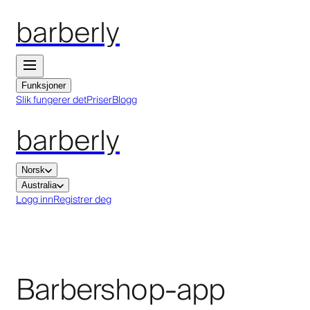
barberly
Funksjoner
Slik fungerer det
Priser
Blogg
barberly
Norsk
Australia
Logg inn
Registrer deg
Barbershop-app