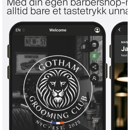
Med din egen barbershop-m
alltid bare et tastetrykk unn