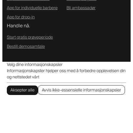
App for individuelle barbere
Bli ambassadør
App for drop-in
Handle nå.
Start gratis prøveperiode
Bestill demosamtale
Velg dine informasjonskapsler
Informasjonskapsler hjelper oss med å forbedre opplevelsen din
og nettstedet vårt
Aksepter alle
Avvis ikke-essensielle informasjonskapsler