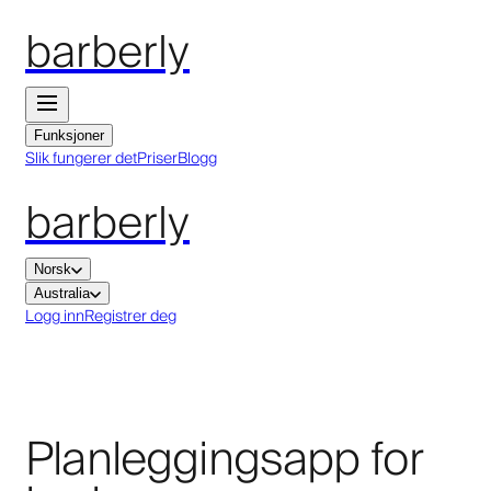
barberly
Funksjoner
Slik fungerer det
Priser
Blogg
barberly
Norsk
Australia
Logg inn
Registrer deg
Planleggingsapp for