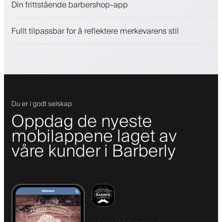
Din frittstående barbershop-app
Engasjer kunder med et lojalitetsprogram
Push-, SMS- og e-postvarsler
Fullt tilpassbar for å reflektere merkevarens stil
Du er i godt selskap
Oppdag de nyeste
mobilappene laget av
våre kunder i Barberly