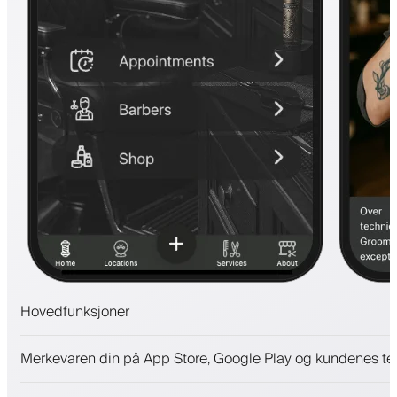
Hovedfunksjoner
Avtaler og venteliste
Merkevaren din på App Store, Google Play og kundenes te
Betalinger, sikkerhetsdepositum
Selg skjønnhetsprodukter