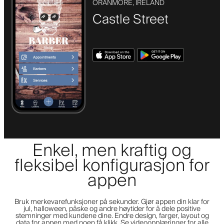
ORANMORE, IRELAND
Castle Street
Enkel, men kraftig og
fleksibel konfigurasjon for
appen
Bruk merkevarefunksjoner på sekunder. Gjør appen din klar for
jul, halloween, påske og andre høytider for å dele positive
stemninger med kundene dine. Endre design, farger, layout og
data for appen med noen få klikk. Se videoopplæringer for alle