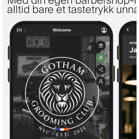
Med din egen barbershop-m
alltid bare et tastetrykk unn