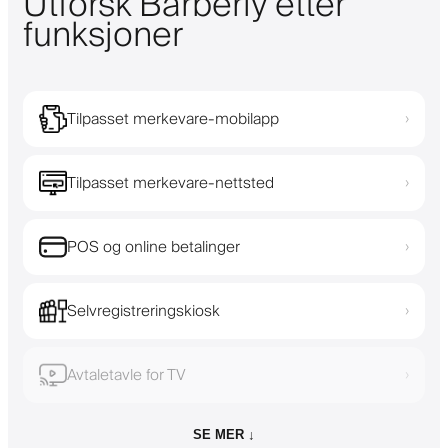
Utforsk Barberly etter
funksjoner
Tilpasset merkevare-mobilapp
›
Tilpasset merkevare-nettsted
›
POS og online betalinger
›
Selvregistreringskiosk
›
Avtaletavle for TV
›
SE MER ↓