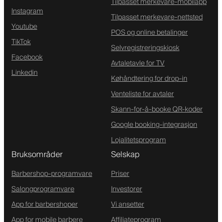
Tilpasset merkevare-mobilapp
Instagram
Tilpasset merkevare-nettsted
Youtube
POS og online betalinger
TikTok
Selvregistreringskiosk
Facebook
Avtaletavle for TV
Linkedin
Køhåndtering for drop-in
Venteliste for avtaler
Skann-for-å-booke QR-koder
Google booking-integrasjon
Lojalitetsprogram
Bruksområder
Selskap
Barbershop-programvare
Priser
Salongprogramvare
Investorer
App for barbershoper
Vi ansetter
App for mobile barbere
Affiliateprogram