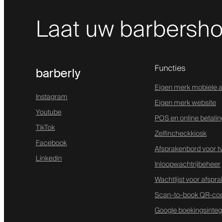
Laat uw barbersho
Functies
barberly
Eigen merk mobiele 
Instagram
Eigen merk website
Youtube
POS en online betali
TikTok
Zelfincheckkiosk
Facebook
Afsprakenbord voor t
Linkedin
Inloopwachtrijbeheer
Wachtlijst voor afspr
Scan-to-book QR-co
Google boekingsinteg