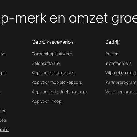
p-merk en omzet groe
Gebruiksscenario's
Bedrijf
app
Barbershop software
Prijzen
Salonsoftware
Investeerders
ngen
App voor barbershops
Wij zoeken med
App voor mobiele kappers
Partnerprogra
v
App voor individuele kappers
Word een amba
App voor inloop
aken
des
ratie