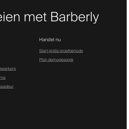
ien met Barberly
Handel nu
Start gratis proefperiode
Plan demogesprek
ewerkers
mma
ssadeur