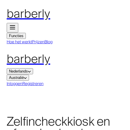
barberly
Functies
Hoe het werkt
Prijzen
Blog
barberly
Nederlands
Australië
Inloggen
Registreren
Zelfincheckkiosk en