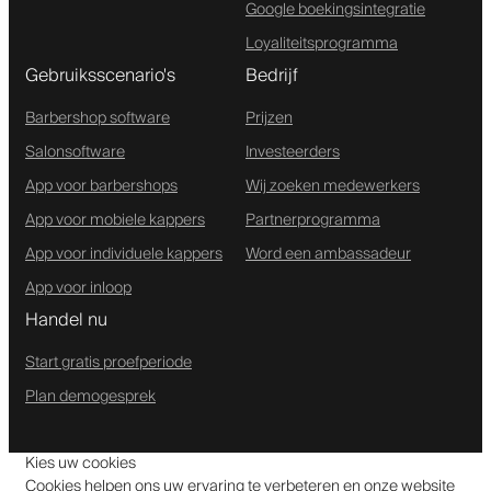
Google boekingsintegratie
Loyaliteitsprogramma
Gebruiksscenario's
Bedrijf
Barbershop software
Prijzen
Salonsoftware
Investeerders
App voor barbershops
Wij zoeken medewerkers
App voor mobiele kappers
Partnerprogramma
App voor individuele kappers
Word een ambassadeur
App voor inloop
Handel nu
Start gratis proefperiode
Plan demogesprek
Kies uw cookies
Cookies helpen ons uw ervaring te verbeteren en onze website