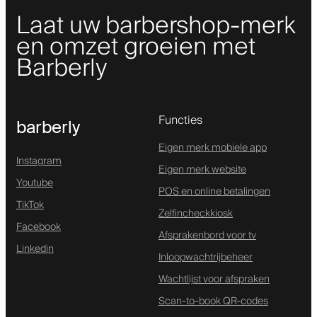
Laat uw barbershop-merk
en omzet groeien met
Barberly
Functies
barberly
Eigen merk mobiele app
Instagram
Eigen merk website
Youtube
POS en online betalingen
TikTok
Zelfincheckkiosk
Facebook
Afsprakenbord voor tv
Linkedin
Inloopwachtrijbeheer
Wachtlijst voor afspraken
Scan-to-book QR-codes