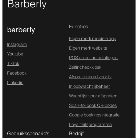
Barberly
Functies
barberly
Eigen merk mobiele app
Instagram
Eigen merk website
Youtube
POS en online betalingen
TikTok
Zelfincheckkiosk
Facebook
Afsprakenbord voor tv
Linkedin
Inloopwachtrijbeheer
Wachtlijst voor afspraken
Scan-to-book QR-codes
Google boekingsintegratie
Loyaliteitsprogramma
Gebruiksscenario's
Bedrijf