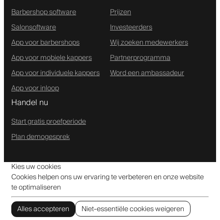
Barbershop software
Prijzen
Salonsoftware
Investeerders
App voor barbershops
Wij zoeken medewerkers
App voor mobiele kappers
Partnerprogramma
App voor individuele kappers
Word een ambassadeur
App voor inloop
Handel nu
Start gratis proefperiode
Plan demogesprek
Kies uw cookies
Cookies helpen ons uw ervaring te verbeteren en onze website
te optimaliseren
Alles accepteren
Niet-essentiële cookies weigeren