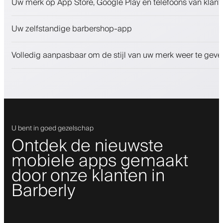
Uw merk op App Store, Google Play en telefoons van klant
Betalingen, waarborgsom
Verkoop schoonheidsproducten
Uw zelfstandige barbershop-app
Betrek klanten met een loyaliteitsprogramma
Push-, SMS- en e-mailmeldingen
Volledig aanpasbaar om de stijl van uw merk weer te geve
U bent in goed gezelschap
Ontdek de nieuwste
mobiele apps gemaakt
door onze klanten in
Barberly