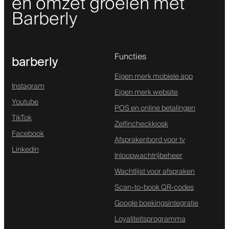
en omzet groeien met
Barberly
Functies
barberly
Eigen merk mobiele app
Instagram
Eigen merk website
Youtube
POS en online betalingen
TikTok
Zelfincheckkiosk
Facebook
Afsprakenbord voor tv
Linkedin
Inloopwachtrijbeheer
Wachtlijst voor afspraken
Scan-to-book QR-codes
Google boekingsintegratie
Loyaliteitsprogramma