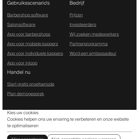
Gebruiksscenario's
Bedrijf
Barbershop software
Prijzen
Salonsoftware
Investeerders
App voor barbershops
Wij zoeken medewerkers
App voor mobiele kappers
Partnerprogramma
App voor individuele kappers
Word een ambassadeur
App voor inloop
Handel nu
Start gratis proefperiode
Plan demogesprek
Kies uw cookies
Cookies helpen ons uw ervaring te verbeteren en onze website
te optimaliseren