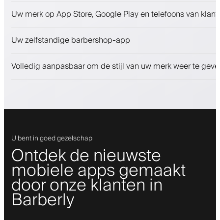
Afspraken en wachtlijst
Uw merk op App Store, Google Play en telefoons van klant
Betalingen, waarborgsom
Verkoop schoonheidsproducten
Uw zelfstandige barbershop-app
Betrek klanten met een loyaliteitsprogramma
Push-, SMS- en e-mailmeldingen
Volledig aanpasbaar om de stijl van uw merk weer te geve
U bent in goed gezelschap
Ontdek de nieuwste
mobiele apps gemaakt
door onze klanten in
Barberly