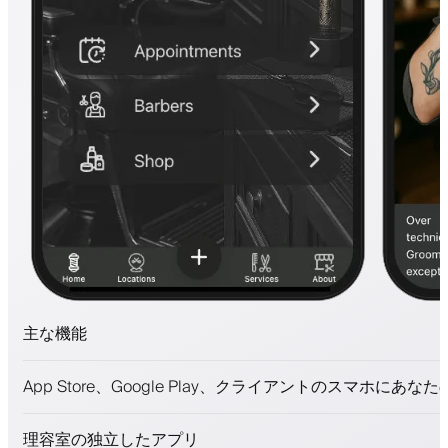
主な機能
予約とウェイトリスト
App Store、Google Play、クライアントのスマホにあな
支払い、保証金
美容商品を販売
理容室の独立したアプリ