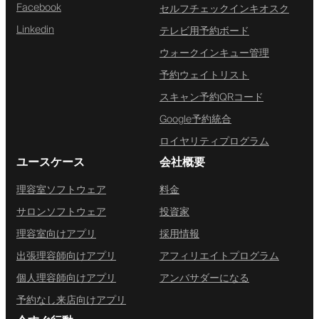
Facebook
セルフチェックインキオスク
Linkedin
テレビ用予約ボード
ウォークインキュー管理
予約ウェイトリスト
スキャン予約QRコード
Google予約統合
ロイヤリティプログラム
ユースケース
会社概要
理容室ソフトウェア
料金
サロンソフトウェア
投資家
理容室向けアプリ
採用情報
出張理容師向けアプリ
アフィリエイトプログラム
個人理容師向けアプリ
アンバサダーになる
予約なし来店向けアプリ