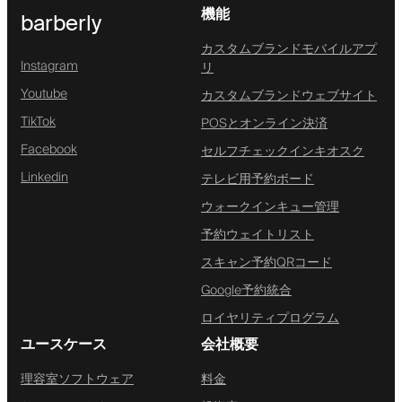
機能
barberly
カスタムブランドモバイルアプ
Instagram
リ
Youtube
カスタムブランドウェブサイト
TikTok
POSとオンライン決済
Facebook
セルフチェックインキオスク
Linkedin
テレビ用予約ボード
ウォークインキュー管理
予約ウェイトリスト
スキャン予約QRコード
Google予約統合
ロイヤリティプログラム
ユースケース
会社概要
理容室ソフトウェア
料金