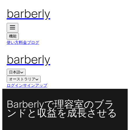
barberly
機能
使い方
料金
ブログ
barberly
日本語
オーストラリア
ログイン
サインアップ
Barberlyで理容室のブラ
ンドと収益を成長させる