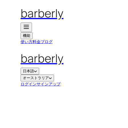
barberly
機能
使い方
料金
ブログ
barberly
日本語
オーストラリア
ログイン
サインアップ