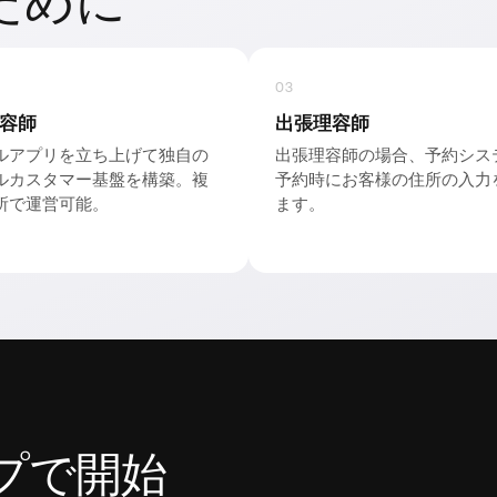
のために
03
容師
出張理容師
ルアプリを立ち上げて独自の
出張理容師の場合、予約シス
ルカスタマー基盤を構築。複
予約時にお客様の住所の入力
所で運営可能。
ます。
プで開始