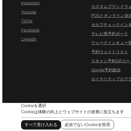
Instagram
カスタムブランドウ
Youtube
POSとオンライン決
TikTok
セルフチェックイン
Facebook
テレビ用予約ボード
Linkedin
ウォークインキュー
予約ウェイトリスト
スキャン予約QRコー
Google予約統合
ロイヤリティプログ
Cookieを選択
Cookieは体験の向上とウェブサイトの改善に役立ちます
すべて受け入れる
必須でないCookieを拒否