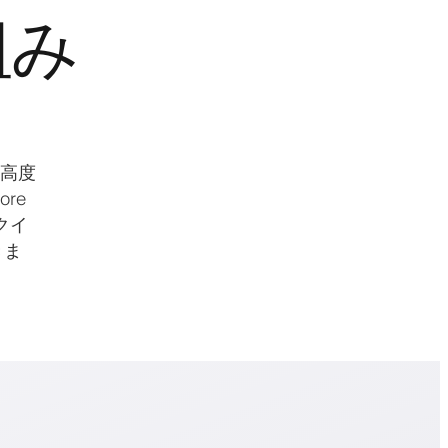
組み
は高度
re
クイ
きま