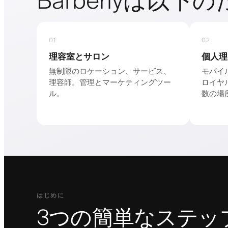
Barberlyは以下
01
02
理容室とサロン
個人理
無制限のロケーション、サービス、
モバイ
理容師。管理とマーケティングツー
ロイヤ
ル。
数の場
はじめに
3つの簡単なステッ