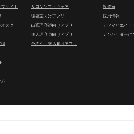
ェブサイト
サロンソフトウェア
投資家
済
理容室向けアプリ
採用情報
キオスク
出張理容師向けアプリ
アフィリエイト
個人理容師向けアプリ
アンバサダーに
管理
予約なし来店向けアプリ
ド
ラム