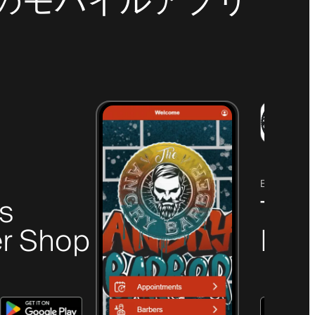
最新のモバイルアプリ
ELGIN, SC
's
The
r Shop
Bar