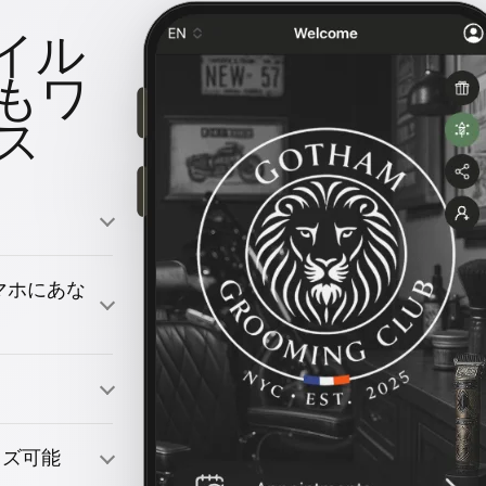
イル
もワ
ス
のスマホにあな
引きつける
イズ可能