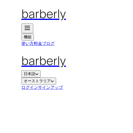
barberly
機能
使い方
料金
ブログ
barberly
日本語
オーストラリア
ログイン
サインアップ