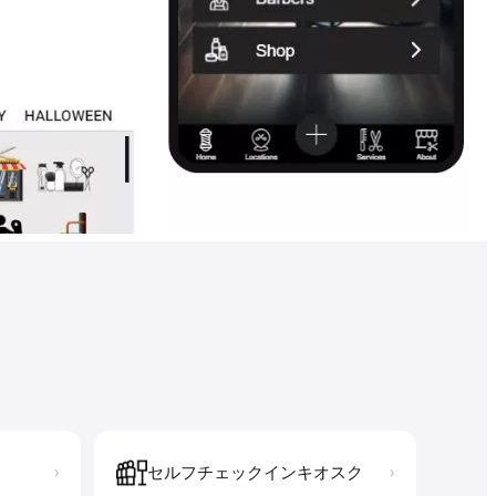
セルフチェックインキオスク
›
›