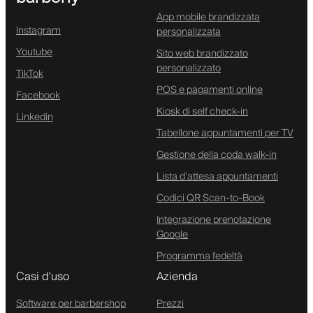
App mobile brandizzata
Instagram
personalizzata
Youtube
Sito web brandizzato
personalizzato
TikTok
POS e pagamenti online
Facebook
Kiosk di self check-in
Linkedin
Tabellone appuntamenti per TV
Gestione della coda walk-in
Lista d'attesa appuntamenti
Codici QR Scan-to-Book
Integrazione prenotazione
Google
Programma fedeltà
Casi d'uso
Azienda
Software per barbershop
Prezzi