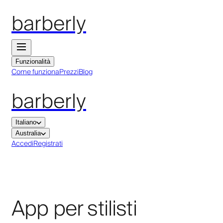
barberly
Funzionalità
Come funziona
Prezzi
Blog
barberly
Italiano
Australia
Accedi
Registrati
App per stilisti