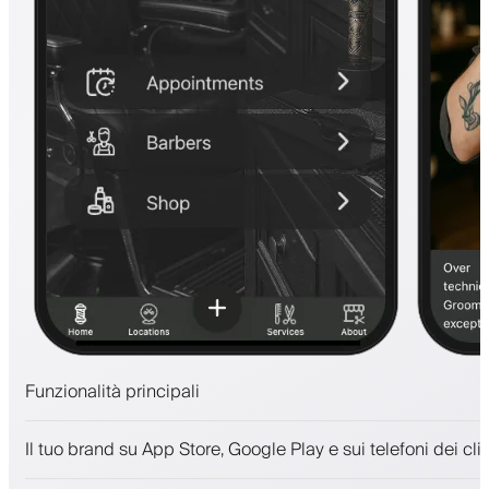
Funzionalità principali
Appuntamenti e lista d'attesa
Il tuo brand su App Store, Google Play e sui telefoni dei clie
Pagamenti, deposito cauzionale