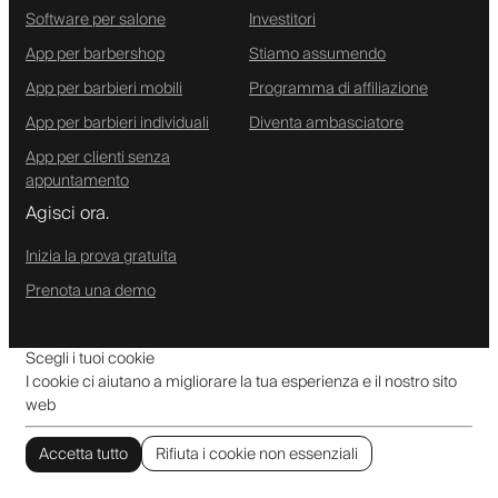
Software per salone
Investitori
App per barbershop
Stiamo assumendo
App per barbieri mobili
Programma di affiliazione
App per barbieri individuali
Diventa ambasciatore
App per clienti senza
appuntamento
Agisci ora.
Inizia la prova gratuita
Prenota una demo
Scegli i tuoi cookie
I cookie ci aiutano a migliorare la tua esperienza e il nostro sito
web
Accetta tutto
Rifiuta i cookie non essenziali