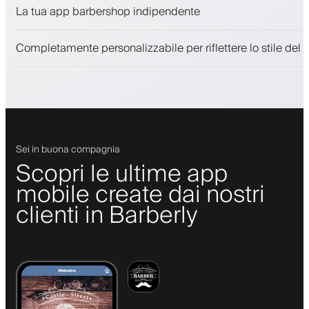
Vendi prodotti di bellezza
La tua app barbershop indipendente
Coinvolgi i clienti con un programma fedeltà
Notifiche push, SMS ed email
Completamente personalizzabile per riflettere lo stile del 
Sei in buona compagnia
Scopri le ultime app
mobile create dai nostri
clienti in Barberly