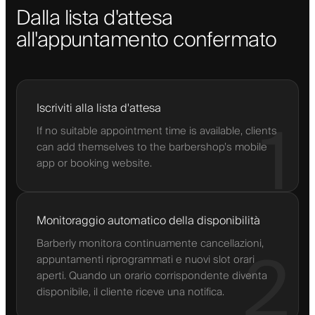
Dalla lista d'attesa
all'appuntamento confermato
Iscriviti alla lista d'attesa
1
If no suitable appointment time is available, clients
can add themselves to the barbershop’s mobile
app or booking website.
Monitoraggio automatico della disponibilità
Barberly monitora continuamente cancellazioni,
2
appuntamenti riprogrammati e nuovi slot orari
aperti. Quando un orario corrispondente diventa
disponibile, il cliente riceve una notifica.