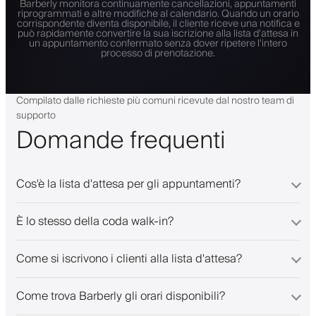
Barberly monitora continuamente cancellazioni, appuntamenti
riprogrammati e altre modifiche al calendario. Quando un orario
corrispondente diventa disponibile, il cliente riceve una notifica e
può rapidamente convertire la sua iscrizione alla lista d'attesa in
un appuntamento confermato senza dover ripetere l'intero
processo di prenotazione.
Compilato dalle richieste più comuni ricevute dal nostro team di
supporto
Domande frequenti
Cos'è la lista d'attesa per gli appuntamenti?
È lo stesso della coda walk-in?
Come si iscrivono i clienti alla lista d'attesa?
Come trova Barberly gli orari disponibili?