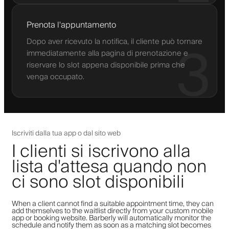
Prenota l'appuntamento
Dopo aver ricevuto la notifica, il cliente può tornare
3
immediatamente alla pagina di prenotazione e
riservare lo slot appena disponibile prima che
venga occupato.
Iscriviti dalla tua app o dal sito web
I clienti si iscrivono alla
lista d'attesa quando non
ci sono slot disponibili
When a client cannot find a suitable appointment time, they can
add themselves to the waitlist directly from your custom mobile
app or booking website. Barberly will automatically monitor the
schedule and notify them as soon as a matching slot becomes