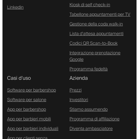
Kiosk di self check-in
Linkedin
Tabellone appuntamenti per TV
Gestione della coda walk-in
Lista d'attesa appuntamenti
Codici QR Scan-to-Book
Integrazione prenotazione
Google
Programma fedeltà
Casi d'uso
Azienda
Software per barbershop
Prezzi
Software per salone
Investitori
App per barbershop
Stiamo assumendo
App per barbieri mobili
Programma di affiliazione
App per barbieri individuali
Diventa ambasciatore
App per clienti senza