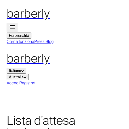
barberly
Funzionalità
Come funziona
Prezzi
Blog
barberly
Italiano
Australia
Accedi
Registrati
Lista d'attesa