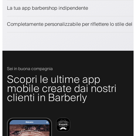
Vendi prodotti di bellezza
La tua app barbershop indipendente
Coinvolgi i clienti con un programma fedeltà
Notifiche push, SMS ed email
Completamente personalizzabile per riflettere lo stile del 
Sei in buona compagnia
Scopri le ultime app
mobile create dai nostri
clienti in Barberly