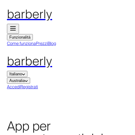
barberly
Funzionalità
Come funziona
Prezzi
Blog
barberly
Italiano
Australia
Accedi
Registrati
App per