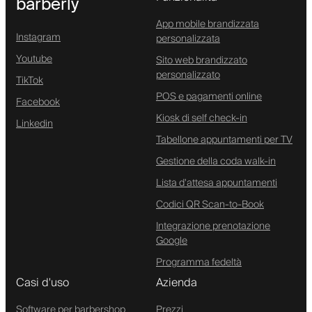
barberly
App mobile brandizzata
Instagram
personalizzata
Youtube
Sito web brandizzato
personalizzato
TikTok
POS e pagamenti online
Facebook
Kiosk di self check-in
Linkedin
Tabellone appuntamenti per TV
Gestione della coda walk-in
Lista d'attesa appuntamenti
Codici QR Scan-to-Book
Integrazione prenotazione
Google
Programma fedeltà
Casi d'uso
Azienda
Software per barbershop
Prezzi