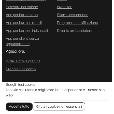
Software per salone
Investitori
App per barbershop
Stiamo assumendo
App per barbieri mobili
Programma di affiliazione
App per barbieri individuali
Diventa ambasciatore
App per clienti senza
appuntamento
Agisci ora.
Inizia la prova gratuita
Prenota una demo
Scegli i tuoi cookie
I cookie ci aiutano a migliorare la tua esperienza e il nostro sito
web
Accetta tutto
Rifiuta i cookie non essenziali