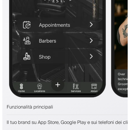
Funzionalità principali
Appuntamenti e lista d'attesa
Il tuo brand su App Store, Google Play e sui telefoni dei clie
Pagamenti, deposito cauzionale