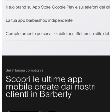
Appuntamenti e lista d'attesa
Il tuo brand su App Store, Google Play e sui telefoni dei clie
Pagamenti, deposito cauzionale
Vendi prodotti di bellezza
La tua app barbershop indipendente
Coinvolgi i clienti con un programma fedeltà
Notifiche push, SMS ed email
Completamente personalizzabile per riflettere lo stile del 
Sei in buona compagnia
Scopri le ultime app
mobile create dai nostri
clienti in Barberly