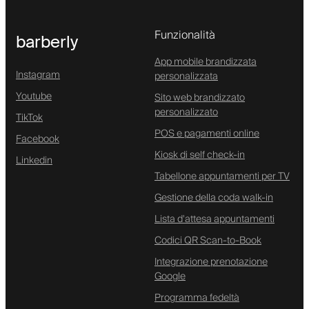
Funzionalità
barberly
App mobile brandizzata
Instagram
personalizzata
Youtube
Sito web brandizzato
personalizzato
TikTok
POS e pagamenti online
Facebook
Kiosk di self check-in
Linkedin
Tabellone appuntamenti per TV
Gestione della coda walk-in
Lista d'attesa appuntamenti
Codici QR Scan-to-Book
Integrazione prenotazione
Google
Programma fedeltà