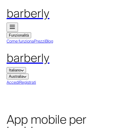
barberly
Funzionalità
Come funziona
Prezzi
Blog
barberly
Italiano
Australia
Accedi
Registrati
App mobile per