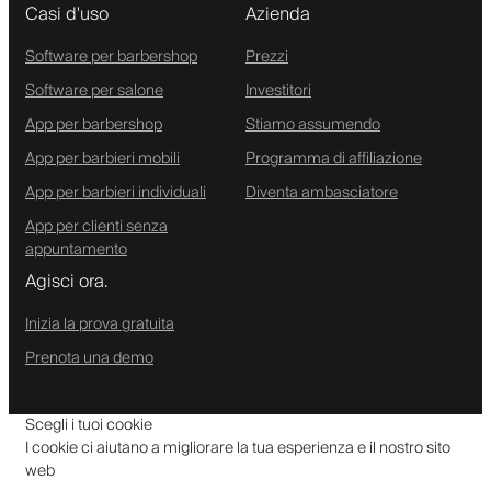
Casi d'uso
Azienda
Software per barbershop
Prezzi
Software per salone
Investitori
App per barbershop
Stiamo assumendo
App per barbieri mobili
Programma di affiliazione
App per barbieri individuali
Diventa ambasciatore
App per clienti senza
appuntamento
Agisci ora.
Inizia la prova gratuita
Prenota una demo
Scegli i tuoi cookie
I cookie ci aiutano a migliorare la tua esperienza e il nostro sito
web