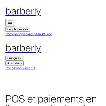
barberly
Fonctionnalités
Comment ça marche
Tarifs
Blog
barberly
Français
Australie
Connexion
S'inscrire
POS et paiements en