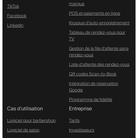
marque
TikTok
POS et paiements en ligne
Facebook
Kiosque d'auto-enregistrement
Linkedin
Tableau de rendez-vous pour
TV
Gestion de la file d'attente sans
rendez-vous
Liste d'attente des rendez-vous
QR codes Scan-to-Book
Intégration de réservation
Google
Programme de fidélité
Cas d'utilisation
Entreprise
Logiciel pour barbershop
Tarifs
Logiciel de salon
Investisseurs