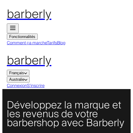
barberly
Fonctionnalités
Comment ça marche
Tarifs
Blog
barberly
Français
Australie
Connexion
S'inscrire
Développez la marque et
les revenus de votre
barbershop avec Barberly