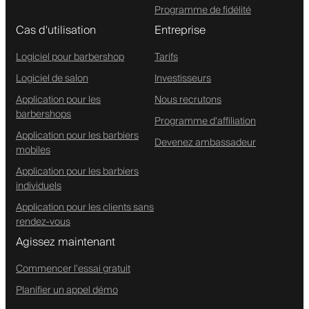
Programme de fidélité
Cas d'utilisation
Entreprise
Logiciel pour barbershop
Tarifs
Logiciel de salon
Investisseurs
Application pour les
Nous recrutons
barbershops
Programme d'affiliation
Application pour les barbiers
Devenez ambassadeur
mobiles
Application pour les barbiers
individuels
Application pour les clients sans
rendez-vous
Agissez maintenant
Commencer l'essai gratuit
Planifier un appel démo