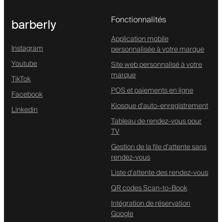
Fonctionnalités
barberly
Application mobile
Instagram
personnalisée à votre marque
Youtube
Site web personnalisé à votre
marque
TikTok
POS et paiements en ligne
Facebook
Kiosque d'auto-enregistrement
Linkedin
Tableau de rendez-vous pour
TV
Gestion de la file d'attente sans
rendez-vous
Liste d'attente des rendez-vous
QR codes Scan-to-Book
Intégration de réservation
Google