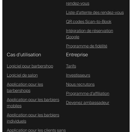
rendez-vous
Liste d'attente des rendez-vous
QR codes Scan-to-Book
Intégration de réservation
Google
Programme de fidélité
Cas d'utilisation
Entreprise
Logiciel pour barbershop
Tarifs
Logiciel de salon
Investisseurs
Application pour les
Nous recrutons
barbershops
Programme d'affiliation
Application pour les barbiers
Devenez ambassadeur
mobiles
Application pour les barbiers
individuels
Application pour les clients sans