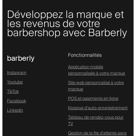
Développez la marque et
les revenus de votre
barbershop avec Barberly
Fonctionnalités
barberly
Application mobile
Instagram
personnalisée à votre marque
Youtube
Site web personnalisé à votre
marque
TikTok
POS et paiements en ligne
Facebook
Kiosque d'auto-enregistrement
Linkedin
Tableau de rendez-vous pour
TV
Gestion de la file d'attente sans