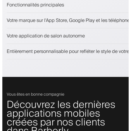
Fonctionnalités principales
Rendez-vous et liste d'attente
Votre marque sur l'App Store, Google Play et les téléphones
Paiements, caution
Vendez des produits de beauté
Votre application de salon autonome
Fidélisez les clients avec un programme de fidélité
Notifications push, SMS et e-mail
Entièrement personnalisable pour refléter le style de votr
Vous êtes en bonne compagnie
Découvrez les dernières
applications mobiles
créées par nos clients