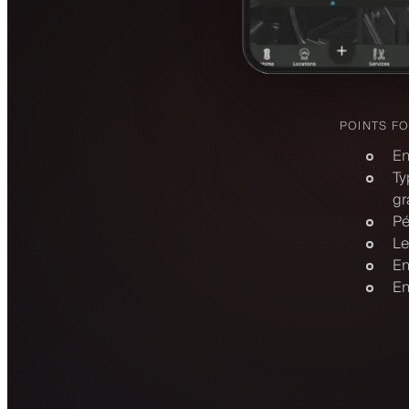
POINTS F
En
Ty
gr
Pé
Le
En
En