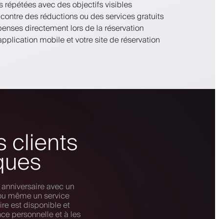
s répétées avec des objectifs visibles
ontre des réductions ou des services gratuits
enses directement lors de la réservation
pplication mobile et votre site de réservation
 clients
ques
 anniversaire avec un
 ou même un service
ire est disponible et
nce personnelle et à les