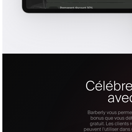
Célébre
ave
Barberly vous permet
bonus que vous déf
gratuit. Les clients
peuvent l'utiliser dans