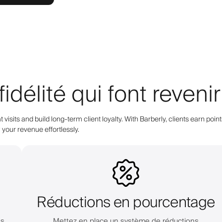
élité qui font revenir 
 visits and build long-term client loyalty. With Barberly, clients earn 
your revenue effortlessly.
Réductions en pourcentage
es
Mettez en place un système de réductions