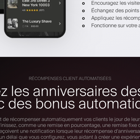
Encouragez les visite
Échangez des points c
Appliquez les récomp
Fonctionne sur votre a
RÉCOMPENSES CLIENT AUTOMATISÉES
z les anniversaires des
c des bonus automati
 de récompenser automatiquement vos clients le jour de leur
inissez, comme une remise en pourcentage, une remise fixe
 reçoivent une notification lorsque leur récompense d'anniversa
 un délai que vous configurez, vous aidant à créer une expérie