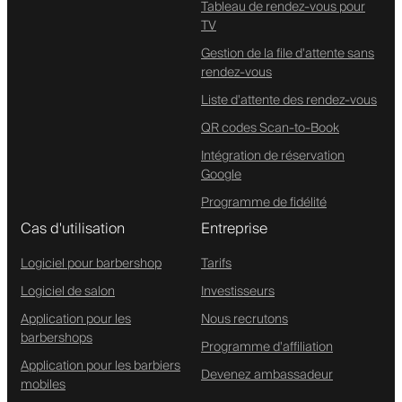
Tableau de rendez-vous pour
TV
Gestion de la file d'attente sans
rendez-vous
Liste d'attente des rendez-vous
QR codes Scan-to-Book
Intégration de réservation
Google
Programme de fidélité
Cas d'utilisation
Entreprise
Logiciel pour barbershop
Tarifs
Logiciel de salon
Investisseurs
Application pour les
Nous recrutons
barbershops
Programme d'affiliation
Application pour les barbiers
Devenez ambassadeur
mobiles