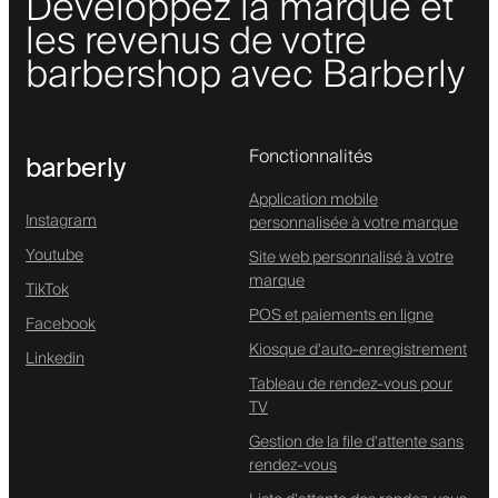
Développez la marque et
les revenus de votre
barbershop avec Barberly
Fonctionnalités
barberly
Application mobile
Instagram
personnalisée à votre marque
Youtube
Site web personnalisé à votre
marque
TikTok
POS et paiements en ligne
Facebook
Kiosque d'auto-enregistrement
Linkedin
Tableau de rendez-vous pour
TV
Gestion de la file d'attente sans
rendez-vous