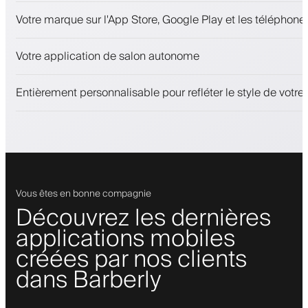
Rendez-vous et liste d'attente
Votre marque sur l'App Store, Google Play et les téléphones
Paiements, caution
Vendez des produits de beauté
Votre application de salon autonome
Fidélisez les clients avec un programme de fidélité
Notifications push, SMS et e-mail
Entièrement personnalisable pour refléter le style de votr
Vous êtes en bonne compagnie
Découvrez les dernières
applications mobiles
créées par nos clients
dans Barberly