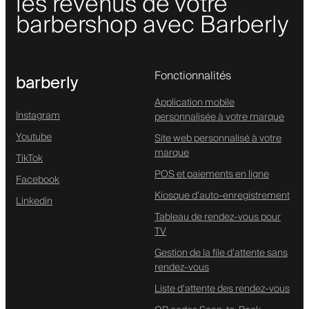
les revenus de votre
barbershop avec Barberly
Fonctionnalités
barberly
Application mobile
Instagram
personnalisée à votre marque
Youtube
Site web personnalisé à votre
marque
TikTok
POS et paiements en ligne
Facebook
Kiosque d'auto-enregistrement
Linkedin
Tableau de rendez-vous pour
TV
Gestion de la file d'attente sans
rendez-vous
Liste d'attente des rendez-vous