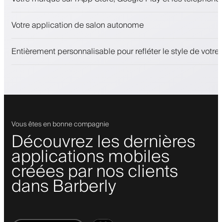
Paiements, caution
Vendez des produits de beauté
Votre application de salon autonome
Fidélisez les clients avec un programme de fidélité
Notifications push, SMS et e-mail
Entièrement personnalisable pour refléter le style de votr
Vous êtes en bonne compagnie
Découvrez les dernières
applications mobiles
créées par nos clients
dans Barberly