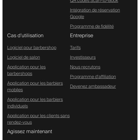
QR codes Scan-to-Book
Intégration de réservation
Google
Programme de fidélité
Cas d'utilisation
Entreprise
Logiciel pour barbershop
Tarifs
Logiciel de salon
Investisseurs
Application pour les
Nous recrutons
barbershops
Programme d'affiliation
Application pour les barbiers
Devenez ambassadeur
mobiles
Application pour les barbiers
individuels
Application pour les clients sans
rendez-vous
Agissez maintenant