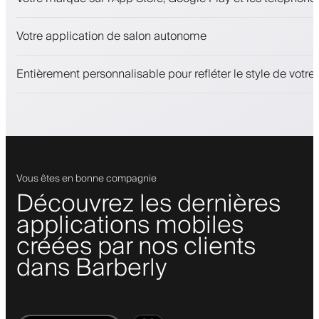
Paiements, caution
Vendez des produits de beauté
Votre application de salon autonome
Fidélisez les clients avec un programme de fidélité
Notifications push, SMS et e-mail
Entièrement personnalisable pour refléter le style de votr
Vous êtes en bonne compagnie
Découvrez les dernières
applications mobiles
créées par nos clients
dans Barberly