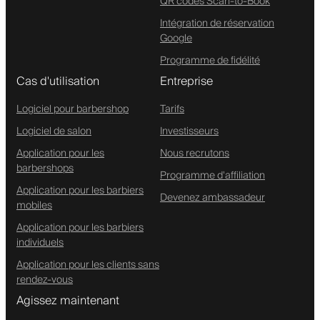
QR codes Scan-to-Book
Intégration de réservation
Google
Programme de fidélité
Cas d'utilisation
Entreprise
Logiciel pour barbershop
Tarifs
Logiciel de salon
Investisseurs
Application pour les
Nous recrutons
barbershops
Programme d'affiliation
Application pour les barbiers
Devenez ambassadeur
mobiles
Application pour les barbiers
individuels
Application pour les clients sans
rendez-vous
Agissez maintenant