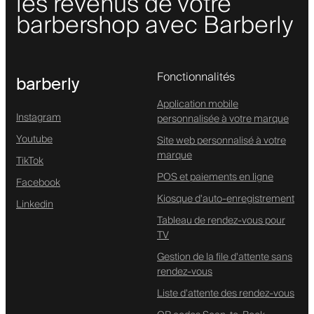
les revenus de votre
barbershop avec Barberly
Fonctionnalités
barberly
Application mobile
Instagram
personnalisée à votre marque
Youtube
Site web personnalisé à votre
marque
TikTok
POS et paiements en ligne
Facebook
Kiosque d'auto-enregistrement
Linkedin
Tableau de rendez-vous pour
TV
Gestion de la file d'attente sans
rendez-vous
Liste d'attente des rendez-vous