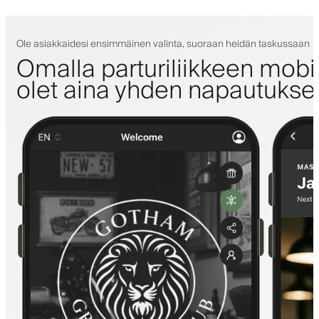
Ole asiakkaidesi ensimmäinen valinta, suoraan heidän taskussaan
Omalla parturiliikkeen mobii
olet aina yhden napautuks