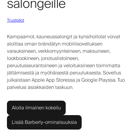
salongeille
Trustpilot
Kampaamot, kauneussalongit ja kynsihoitolat voivat
aloittaa oman brändätyn mobiilisovelluksen
varauksineen, verkkomyynteineen, maksuineen,
lookbookineen, jonotuslistoineen,
peruutusseurantoineen ja veloituksineen toimimatta
jättämisestä ja myöhäisestä peruutuksesta. Sovellus
julkaistaan Apple App Storessa ja Google Playssa. Tuo
palvelusi asiakkaiden taskuun.
Aloita ilmainen kokeilu
Lisää Barberly-ominaisuuksia