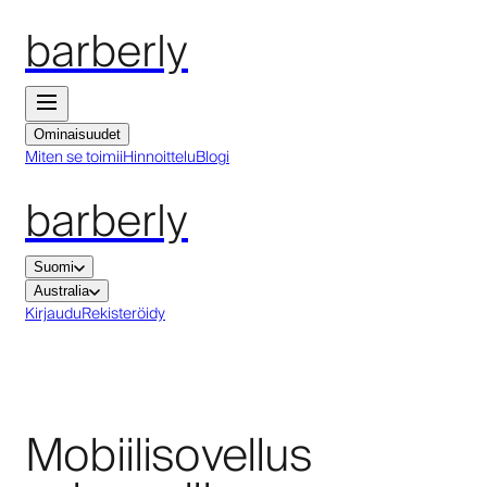
barberly
Ominaisuudet
Miten se toimii
Hinnoittelu
Blogi
barberly
Suomi
Australia
Kirjaudu
Rekisteröidy
Mobiilisovellus