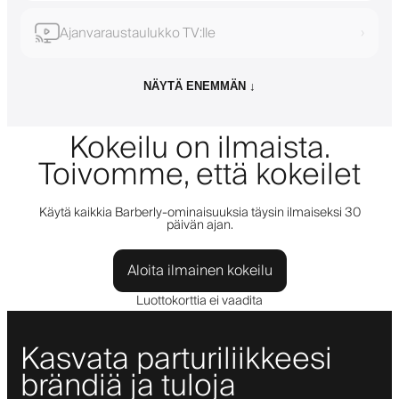
Ajanvaraustaulukko TV:lle
›
NÄYTÄ ENEMMÄN ↓
Kokeilu on ilmaista.
Toivomme, että kokeilet
Käytä kaikkia Barberly-ominaisuuksia täysin ilmaiseksi 30
päivän ajan.
Aloita ilmainen kokeilu
Luottokorttia ei vaadita
Kasvata parturiliikkeesi
brändiä ja tuloja