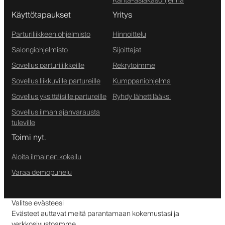
Kanta-asiakasohjelma
Käyttötapaukset
Yritys
Parturiliikkeen ohjelmisto
Hinnoittelu
Salongiohjelmisto
Sijoittajat
Sovellus parturiliikkeille
Rekrytoimme
Sovellus liikkuville partureille
Kumppaniohjelma
Sovellus yksittäisille partureille
Ryhdy lähettilääksi
Sovellus ilman ajanvarausta
tuleville
Toimi nyt.
Aloita ilmainen kokeilu
Varaa demopuhelu
Valitse evästeesi
Evästeet auttavat meitä parantamaan kokemustasi ja
verkkosivustoamme