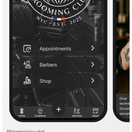
Pääominaisuudet