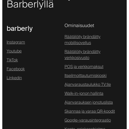
Barberlyllä
Ominaisuudet
barberly
Räätälöity brändätty
Instagram
mobiilisovellus
Youtube
Räätälöity brändätty
verkkosivusto
TikTok
POS ja verkkomaksut
Facebook
Itseilmoittautumiskioski
Linkedin
Ajanvaraustaulukko TV:lle
Walk-in-jonon hallinta
Ajanvarauksen jonotuslista
Skannaa ja varaa QR-koodit
Google-varausintegraatio