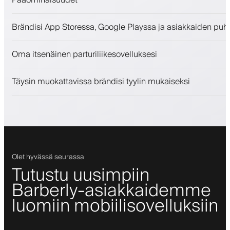
Ajanvaraukset ja jonotuslista
Brändisi App Storessa, Google Playssa ja asiakkaiden puh
Maksut, vakuusmaksu
Myy kauneudenhoitotuotteita
Oma itsenäinen parturiliikesovelluksesi
Sitouta asiakkaita kanta-asiakasohjelmalla
Push-, SMS- ja sähköposti-ilmoitukset
Täysin muokattavissa brändisi tyylin mukaiseksi
Olet hyvässä seurassa
Tutustu uusimpiin
Barberly-asiakkaidemme
luomiin mobiilisovelluksiin