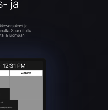
- ja
rkkovaraukset ja
analla. Suunniteltu
tta ja luomaan