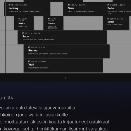
ÄYTTÄÄ
ve-aikataulu tulevilla ajanvarauksilla
hköinen jono walk-in-asiakkaille
seilmoittautumiskioskin kautta kirjautuneet asiakkaat
rkkovaraukset tai henkilökunnan lisäämät varaukset