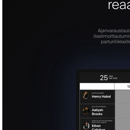
rea
Ajanvaraustaulu
itseilmoittautumis
parturiliikke