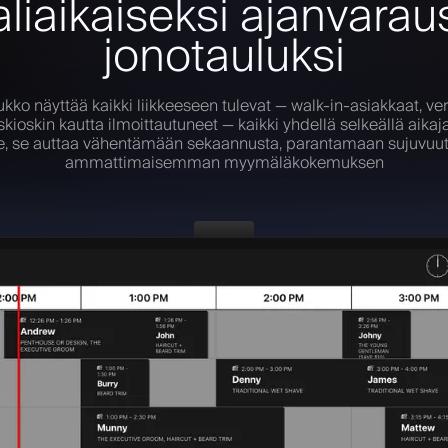
aliaikaiseksi ajanvaraus
jonotauluksi
kko näyttää kaikki liikkeeseen tulevat — walk-in-asiakkaat, ve
kioskin kautta ilmoittautuneet — kaikki yhdellä selkeällä aikaj
ille, se auttaa vähentämään sekaannusta, parantamaan sujuvuu
ammattimaisemman myymäläkokemuksen