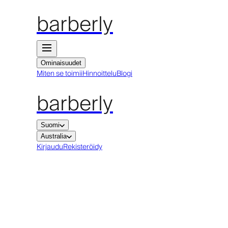
barberly
Ominaisuudet
Miten se toimii
Hinnoittelu
Blogi
barberly
Suomi
Australia
Kirjaudu
Rekisteröidy