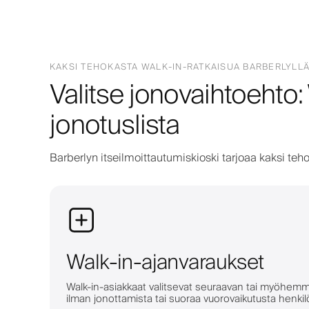
KAKSI TEHOKASTA WALK-IN-RATKAISUA BARBERLYLL
Valitse jonovaihtoehto:
jonotuslista
Barberlyn itseilmoittautumiskioski tarjoaa kaksi teho
Walk-in-ajanvaraukset
Walk-in-asiakkaat valitsevat seuraavan tai myöhemmä
ilman jonottamista tai suoraa vuorovaikutusta henk