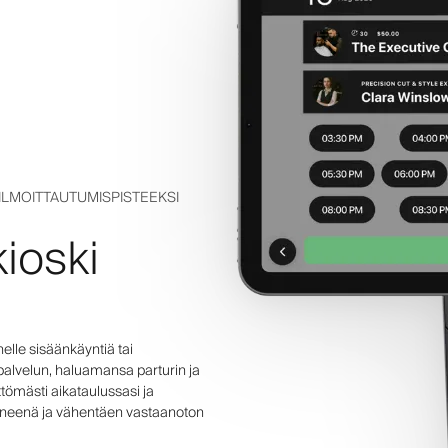
EILMOITTAUTUMISPISTEEKSI
kioski
helle sisäänkäyntiä tai
 palvelun, haluamansa parturin ja
ttömästi aikataulussasi ja
tyneenä ja vähentäen vastaanoton