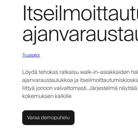
Itseilmoittau
ajanvarausta
Trustpilot
Löydä tehokas ratkaisu walk-in-asiakkaiden hal
ajanvaraustaulukkoa ja itseilmoittautumiskioskia
liittyä jonoon vaivattomasti. Järjestelmä näyttää
kokemuksen kaikille
Varaa demopuhelu