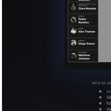
MITÄ SE N
Li
Sä
It
Ve