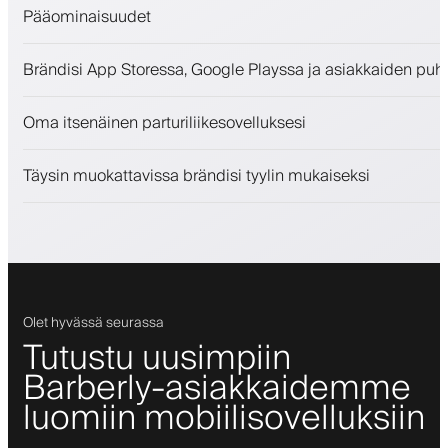
Pääominaisuudet
Ajanvaraukset ja jonotuslista
Brändisi App Storessa, Google Playssa ja asiakkaiden puh
Maksut, vakuusmaksu
Myy kauneudenhoitotuotteita
Oma itsenäinen parturiliikesovelluksesi
Sitouta asiakkaita kanta-asiakasohjelmalla
Push-, SMS- ja sähköposti-ilmoitukset
Täysin muokattavissa brändisi tyylin mukaiseksi
Olet hyvässä seurassa
Tutustu uusimpiin
Barberly-asiakkaidemme
luomiin mobiilisovelluksiin