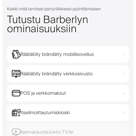
Kaikki mitä tarvitset parturiliikkeesi pyörittämiseen
Tutustu Barberlyn
ominaisuuksiin
Räätälöity brändätty mobiilisovellus
›
Räätälöity brändätty verkkosivusto
›
POS ja verkkomaksut
›
Itseilmoittautumiskioski
›
Ajanvaraustaulukko TV:lle
›