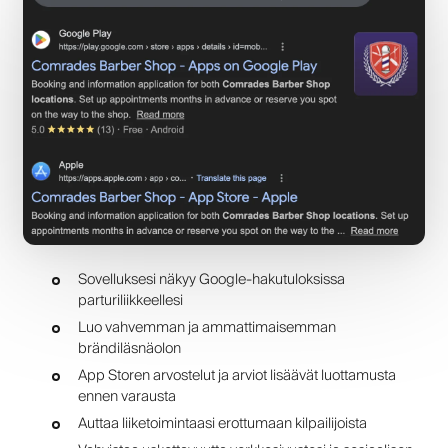
Sovelluksesi näkyy Google-hakutuloksissa
parturiliikkeellesi
Luo vahvemman ja ammattimaisemman
brändiläsnäolon
App Storen arvostelut ja arviot lisäävät luottamusta
ennen varausta
Auttaa liiketoimintaasi erottumaan kilpailijoista