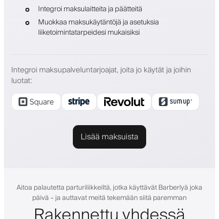
Integroi maksulaitteita ja päätteitä
Muokkaa maksukäytäntöjä ja asetuksia
liiketoimintatarpeidesi mukaisiksi
Integroi maksupalveluntarjoajat, joita jo käytät ja joihin
luotat
:
Lisää maksuista
Aitoa palautetta parturiliikkeiltä, jotka käyttävät Barberlyä joka
päivä – ja auttavat meitä tekemään siitä paremman
Rakennettu yhdessä