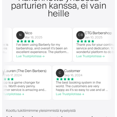
parturien kanssa, ei vain
heille
Nico
CTG Barbershop
N
CB
Mar 18, 2025
Jan 10, 2025
I've been using Barberly for my
Thank you for your continued
barbershop, and overall it's been an
service and dedication. You have a
excellent experience. The platform
wonderful platform to do business
is easy to use, reliable, and has
with good spirit. Thank you from
Lue Trustpilotissa →
Lue Trustpilotissa →
streamlined my booking process.
CTG Barbershop.
Anytime I've had questions, they've
been quick to respond and very
helpful.
Lauren (The Den Barbers)
Customer
L(
C
Feb 17, 2024
Sep 16, 2024
The app is a game changer for
The best booking system in the
barbers. Worth every penny.
world. The customers are very
Customer service is amazing and
happy as it's so easy to use and at 
helps with everything or whatever
great price. Plus, you get your own
Lue Trustpilotissa →
Lue Trustpilotissa →
they need. Definitely recommend.
personalised app, which is good for
both Android and iOS. Love Barberl
and their staff. Great bunch of
people offering a great booking
Koottu tukitiimimme yleisimmistä kyselyistä
system.