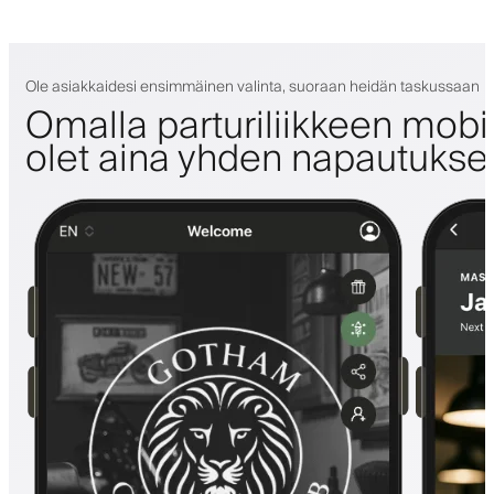
Ole asiakkaidesi ensimmäinen valinta, suoraan heidän taskussaan
Omalla parturiliikkeen mobii
olet aina yhden napautuks