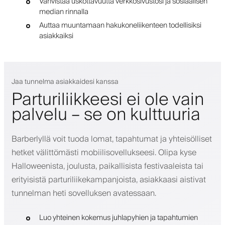
Vahvistaa uskottavuutta verkkosivustosi ja sosiaalisen
median rinnalla
Auttaa muuntamaan hakukoneliikenteen todellisiksi
asiakkaiksi
Jaa tunnelma asiakkaidesi kanssa
Parturiliikkeesi ei ole vain
palvelu – se on kulttuuria
Barberlyllä voit tuoda lomat, tapahtumat ja yhteisölliset
hetket välittömästi mobiilisovellukseesi. Olipa kyse
Halloweenista, joulusta, paikallisista festivaaleista tai
erityisistä parturiliikekampanjoista, asiakkaasi aistivat
tunnelman heti sovelluksen avatessaan.
Luo yhteinen kokemus juhlapyhien ja tapahtumien