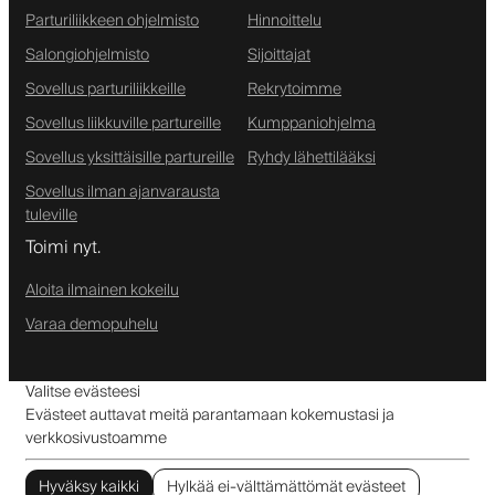
Parturiliikkeen ohjelmisto
Hinnoittelu
Salongiohjelmisto
Sijoittajat
Sovellus parturiliikkeille
Rekrytoimme
Sovellus liikkuville partureille
Kumppaniohjelma
Sovellus yksittäisille partureille
Ryhdy lähettilääksi
Sovellus ilman ajanvarausta
tuleville
Toimi nyt.
Aloita ilmainen kokeilu
Varaa demopuhelu
Valitse evästeesi
Evästeet auttavat meitä parantamaan kokemustasi ja
verkkosivustoamme
Hyväksy kaikki
Hylkää ei-välttämättömät evästeet