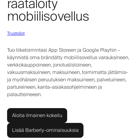
räätälöity
mobiilisovellus
Trustpilot
Tuo liiketoimintasi App Storeen ja Google Playhin –
käynnistä oma brändätty mobiilisovellus varauksineen,
verkkokauppoineen, jonotuslistoineen,
vakuusmaksuineen, maksuineen, toimimatta jättämis-
ja myöhäisen peruutuksen maksuineen, palveluineen,
partureineen, kanta-asiakasohjelmineen ja
palautteineeen.
Aloita ilmainen kokeilu
Lisää Barberly-ominaisuuksia