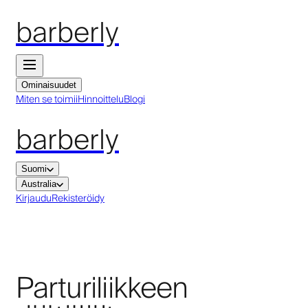
barberly
Ominaisuudet
Miten se toimii
Hinnoittelu
Blogi
barberly
Suomi
Australia
Kirjaudu
Rekisteröidy
Parturiliikkeen