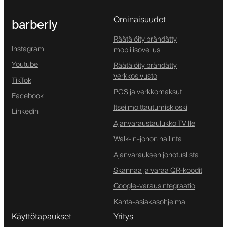
Ominaisuudet
barberly
Räätälöity brändätty
Instagram
mobiilisovellus
Youtube
Räätälöity brändätty
verkkosivusto
TikTok
POS ja verkkomaksut
Facebook
Itseilmoittautumiskioski
Linkedin
Ajanvaraustaulukko TV:lle
Walk-in-jonon hallinta
Ajanvarauksen jonotuslista
Skannaa ja varaa QR-koodit
Google-varausintegraatio
Kanta-asiakasohjelma
Käyttötapaukset
Yritys