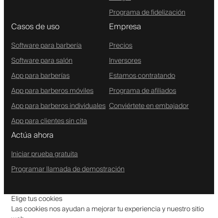
Programa de fidelización
Casos de uso
Empresa
Software para barbería
Precios
Software para salón
Inversores
App para barberías
Estamos contratando
App para barberos móviles
Programa de afiliados
App para barberos individuales
Conviértete en embajador
App para clientes sin cita
Actúa ahora
Iniciar prueba gratuita
Programar llamada de demostración
Elige tus cookies
Las cookies nos ayudan a mejorar tu experiencia y nuestro sitio