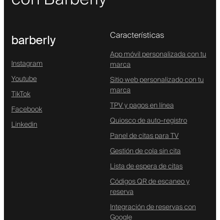
Características
barberly
App móvil personalizada con tu
Instagram
marca
Youtube
Sitio web personalizado con tu
marca
TikTok
TPV y pagos en línea
Facebook
Quiosco de auto-registro
Linkedin
Panel de citas para TV
Gestión de cola sin cita
Lista de espera de citas
Códigos QR de escaneo y
reserva
Integración de reservas con
Google