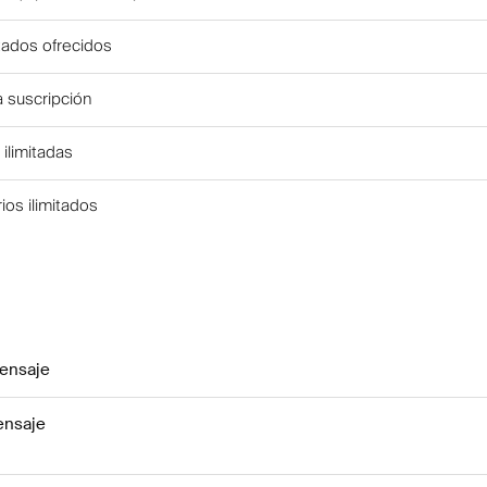
itados ofrecidos
a suscripción
 ilimitadas
rios ilimitados
ensaje
ensaje