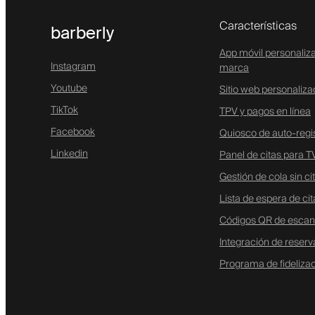
Características
barberly
App móvil personaliz
Instagram
marca
Youtube
Sitio web personaliz
TikTok
TPV y pagos en línea
Facebook
Quiosco de auto-regi
Linkedin
Panel de citas para T
Gestión de cola sin ci
Lista de espera de cit
Códigos QR de escan
Integración de reser
Programa de fideliza