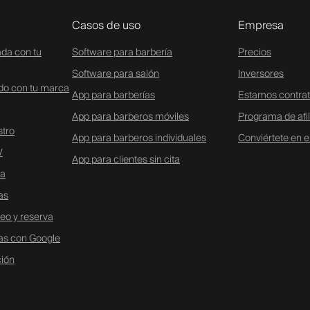
Casos de uso
Empresa
ada con tu
Software para barbería
Precios
Software para salón
Inversores
ado con tu marca
App para barberías
Estamos contra
App para barberos móviles
Programa de afi
stro
App para barberos individuales
Conviértete en 
V
App para clientes sin cita
ta
as
eo y reserva
vas con Google
ción