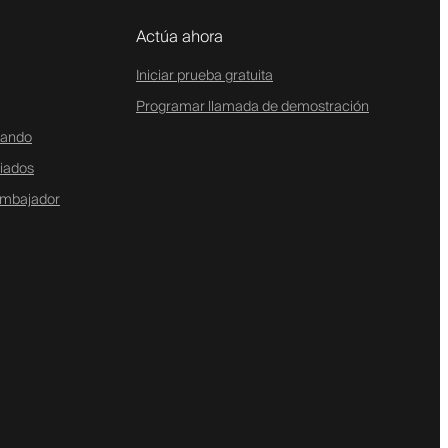
Actúa ahora
Iniciar prueba gratuita
Programar llamada de demostración
tando
liados
embajador