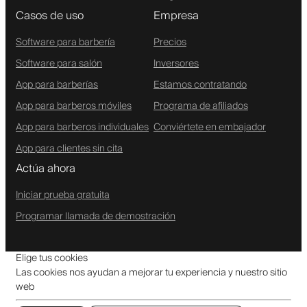
Casos de uso
Empresa
Software para barbería
Precios
Software para salón
Inversores
App para barberías
Estamos contratando
App para barberos móviles
Programa de afiliados
App para barberos individuales
Conviértete en embajador
App para clientes sin cita
Actúa ahora
Iniciar prueba gratuita
Programar llamada de demostración
Elige tus cookies
Las cookies nos ayudan a mejorar tu experiencia y nuestro sitio
web