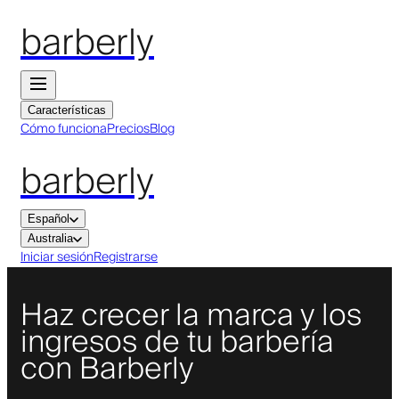
barberly
Características
Cómo funciona
Precios
Blog
barberly
Español
Australia
Iniciar sesión
Registrarse
Haz crecer la marca y los
ingresos de tu barbería
con Barberly