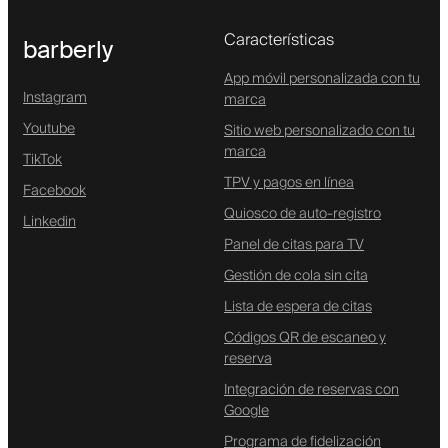
Características
barberly
App móvil personalizada con tu
Instagram
marca
Youtube
Sitio web personalizado con tu
marca
TikTok
TPV y pagos en línea
Facebook
Quiosco de auto-registro
Linkedin
Panel de citas para TV
Gestión de cola sin cita
Lista de espera de citas
Códigos QR de escaneo y
reserva
Integración de reservas con
Google
Programa de fidelización