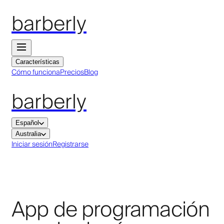
barberly
Características
Cómo funciona
Precios
Blog
barberly
Español
Australia
Iniciar sesión
Registrarse
App de programación