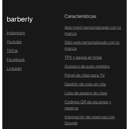
Características
barberly
App móvil personalizada con tu
Instagram
marca
Youtube
Sitio web personalizado con tu
marca
TikTok
TPV y pagos en línea
Facebook
Quiosco de auto-registro
Linkedin
Panel de citas para TV
Gestión de cola sin cita
Lista de espera de citas
Códigos QR de escaneo y
reserva
Integración de reservas con
Google