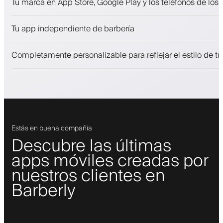
Tu marca en App Store, Google Play y los teléfonos de los 
Pagos, depósito de seguridad
Vende productos de belleza
Tu app independiente de barbería
Involucra a los clientes con un programa de fidelización
Notificaciones push, SMS y correo electrónico
Completamente personalizable para reflejar el estilo de t
Estás en buena compañía
Descubre las últimas
apps móviles creadas por
nuestros clientes en
Barberly