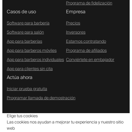
Programa de fidelización
Casos de uso
Empresa
Software para barbería
Precios
Software para salón
Inversores
App para barberías
Estamos contratando
App para barberos móviles
Programa de afiliados
App para barberos individuales
Conviértete en embajador
App para clientes sin cita
Actúa ahora
Iniciar prueba gratuita
Programar llamada de demostración
Elige tus cookies
Las cookies nos ayudan a mejorar tu experiencia y nuestro sitio
web