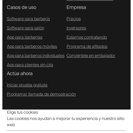
Casos de uso
Empresa
Software para barbería
Precios
Software para salón
Inversores
App para barberías
Estamos contratando
App para barberos móviles
Programa de afiliados
App para barberos individuales
Conviértete en embajador
App para clientes sin cita
Actúa ahora
Iniciar prueba gratuita
Programar llamada de demostración
Elige tus cookies
Las cookies nos ayudan a mejorar tu experiencia y nuestro sitio
web