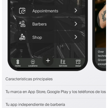
Características principales
Citas y lista de espera
Tu marca en App Store, Google Play y los teléfonos de los 
Pagos, depósito de seguridad
Vende productos de belleza
Tu app independiente de barbería
Involucra a los clientes con un programa de fidelización