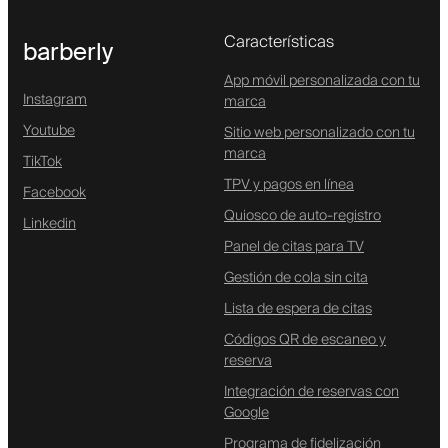
Características
barberly
App móvil personalizada con tu
Instagram
marca
Youtube
Sitio web personalizado con tu
marca
TikTok
TPV y pagos en línea
Facebook
Quiosco de auto-registro
Linkedin
Panel de citas para TV
Gestión de cola sin cita
Lista de espera de citas
Códigos QR de escaneo y
reserva
Integración de reservas con
Google
Programa de fidelización