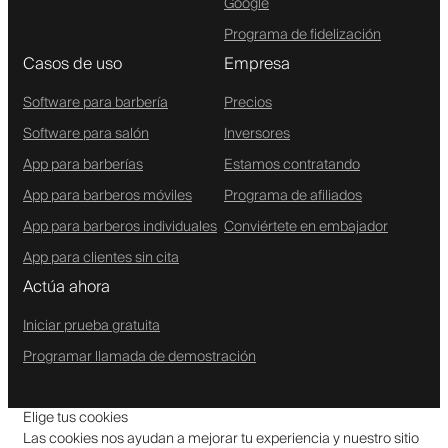
Google
Programa de fidelización
Casos de uso
Empresa
Software para barbería
Precios
Software para salón
Inversores
App para barberías
Estamos contratando
App para barberos móviles
Programa de afiliados
App para barberos individuales
Conviértete en embajador
App para clientes sin cita
Actúa ahora
Iniciar prueba gratuita
Programar llamada de demostración
Elige tus cookies
Las cookies nos ayudan a mejorar tu experiencia y nuestro sitio