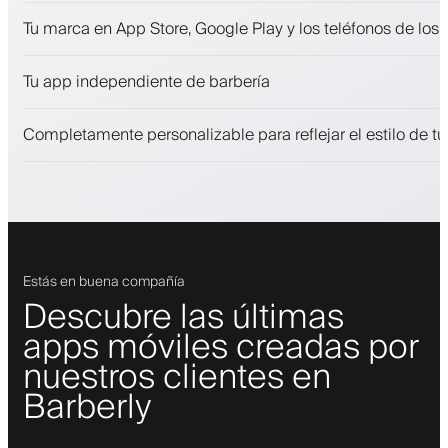
Citas y lista de espera
Tu marca en App Store, Google Play y los teléfonos de los 
Pagos, depósito de seguridad
Vende productos de belleza
Tu app independiente de barbería
Involucra a los clientes con un programa de fidelización
Notificaciones push, SMS y correo electrónico
Completamente personalizable para reflejar el estilo de t
Estás en buena compañía
Descubre las últimas
apps móviles creadas por
nuestros clientes en
Barberly