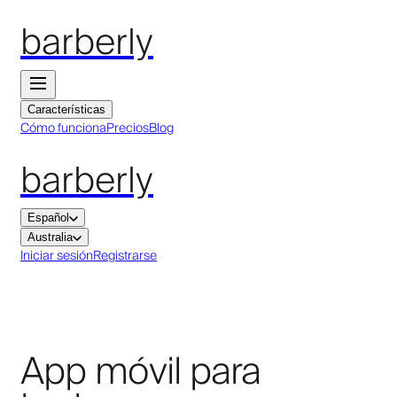
barberly
Características
Cómo funciona
Precios
Blog
barberly
Español
Australia
Iniciar sesión
Registrarse
App móvil para