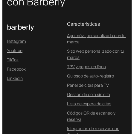
con Barberly
Características
barberly
App móvil personalizada con tu
Instagram
marca
Youtube
Sitio web personalizado con tu
marca
TikTok
TPV y pagos en línea
Facebook
Quiosco de auto-registro
Linkedin
Panel de citas para TV
Gestión de cola sin cita
Lista de espera de citas
Códigos QR de escaneo y
reserva
Integración de reservas con