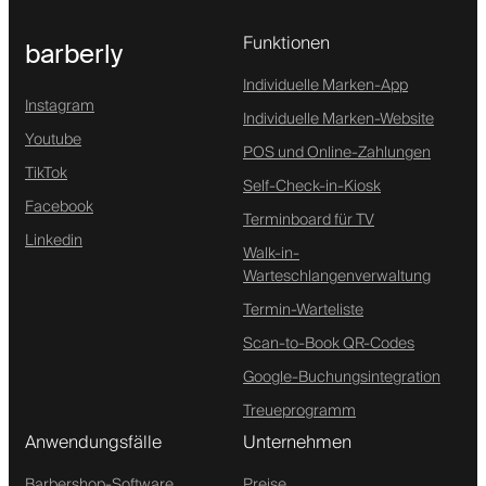
Funktionen
barberly
Individuelle Marken-App
Instagram
Individuelle Marken-Website
Youtube
POS und Online-Zahlungen
TikTok
Self-Check-in-Kiosk
Facebook
Terminboard für TV
Linkedin
Walk-in-
Warteschlangenverwaltung
Termin-Warteliste
Scan-to-Book QR-Codes
Google-Buchungsintegration
Treueprogramm
Anwendungsfälle
Unternehmen
Barbershop-Software
Preise