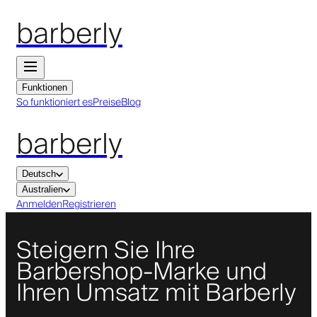
barberly
Funktionen
So funktioniert es
Preise
Blog
barberly
Deutsch
Australien
Anmelden
Registrieren
Steigern Sie Ihre
Barbershop-Marke und
Ihren Umsatz mit Barberly