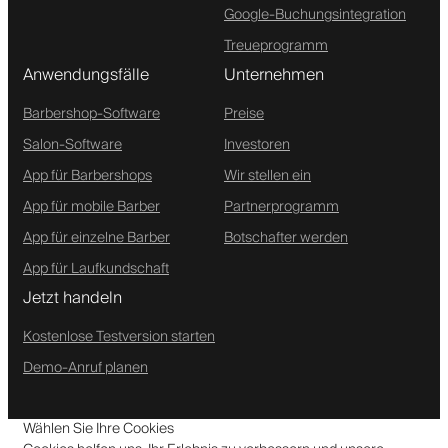
Google-Buchungsintegration
Treueprogramm
Anwendungsfälle
Unternehmen
Barbershop-Software
Preise
Salon-Software
Investoren
App für Barbershops
Wir stellen ein
App für mobile Barber
Partnerprogramm
App für einzelne Barber
Botschafter werden
App für Laufkundschaft
Jetzt handeln
Kostenlose Testversion starten
Demo-Anruf planen
Wählen Sie Ihre Cookies