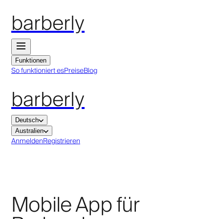
barberly
Funktionen
So funktioniert es
Preise
Blog
barberly
Deutsch
Australien
Anmelden
Registrieren
Mobile App für