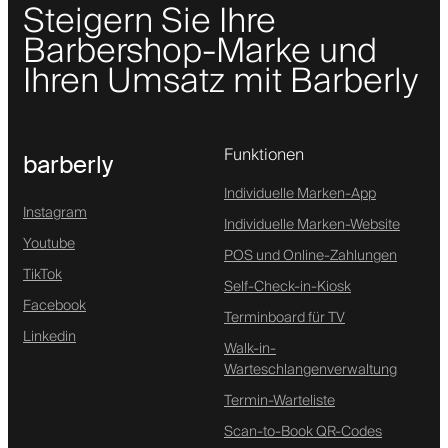
Steigern Sie Ihre
Barbershop-Marke und
Ihren Umsatz mit Barberly
Funktionen
barberly
Individuelle Marken-App
Instagram
Individuelle Marken-Website
Youtube
POS und Online-Zahlungen
TikTok
Self-Check-in-Kiosk
Facebook
Terminboard für TV
Linkedin
Walk-in-
Warteschlangenverwaltung
Termin-Warteliste
Scan-to-Book QR-Codes