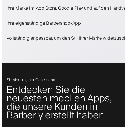
Termine und Warteliste
Ihre Marke im App Store, Google Play und auf den Handys
Zahlungen, Kaution
Kosmetikprodukte verkaufen
Ihre eigenständige Barbershop-App
Binden Sie Kunden mit einem Treueprogramm
Push-, SMS- und E-Mail-Benachrichtigungen
Vollständig anpassbar, um den Stil Ihrer Marke widerzuspi
Sie sind in guter Gesellschaft
Entdecken Sie die
neuesten mobilen Apps,
die unsere Kunden in
Barberly erstellt haben