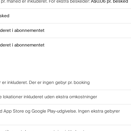
pr. måned er inkluderet
.
For ekstra beskeder
:
A$0.06
pr. besked
esked
uderet i abonnementet
uderet i abonnementet
 er inkluderet. Der er ingen gebyr pr. booking
lokationer inkluderet uden ekstra omkostninger
d App Store og Google Play-udgivelse. Ingen ekstra gebyrer