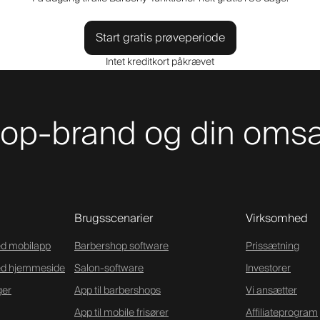
Start gratis prøveperiode
Intet kreditkort påkrævet
shop-brand og din om
Brugsscenarier
Virksomhed
d mobilapp
Barbershop software
Prissætning
ed hjemmeside
Salon-software
Investorer
ger
App til barbershops
Vi ansætter
App til mobile frisører
Affiliateprogram