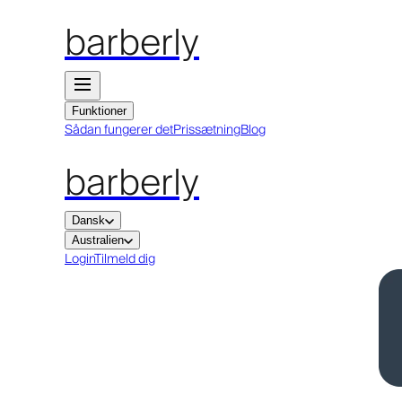
barberly
Funktioner
Sådan fungerer det
Prissætning
Blog
barberly
Dansk
Australien
Login
Tilmeld dig