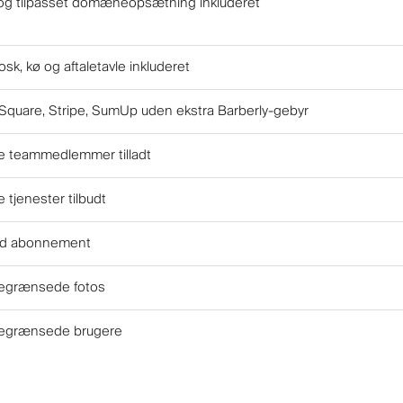
g tilpasset domæneopsætning inkluderet
iosk, kø og aftaletavle inkluderet
Square, Stripe, SumUp uden ekstra Barberly-gebyr
 teammedlemmer tilladt
tjenester tilbudt
ed abonnement
ubegrænsede fotos
ubegrænsede brugere