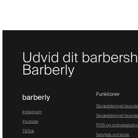
Udvid dit barber
Barberly
Funktioner
barberly
Skræddersyet brande
Instagram
Skræddersyet brand
Youtube
POS og onlinebetalin
TikTok
Selvtjek-ind kiosk