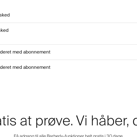
esked
sked
luderet med abonnement
luderet med abonnement
tis at prøve. Vi håber,
Få adgang til alle Barberly-funktioner helt gratis i 30 dage.