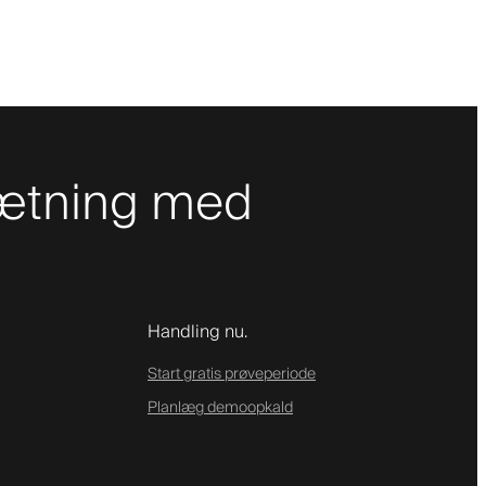
sætning med
Handling nu.
Start gratis prøveperiode
Planlæg demoopkald