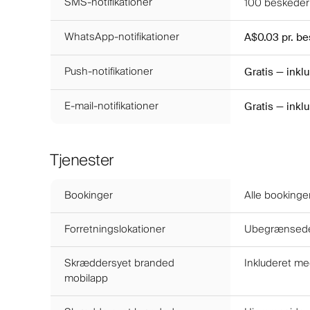
SMS-notifikationer
100
beskeder 
WhatsApp-notifikationer
A$0.03
pr. b
Push-notifikationer
Gratis — inkl
E-mail-notifikationer
Gratis — inkl
Tjenester
Bookinger
Alle bookinger
Forretningslokationer
Ubegrænsede 
Skræddersyet branded
Inkluderet me
mobilapp