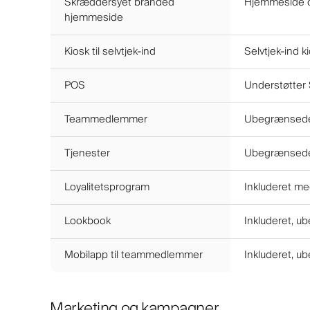
Skræddersyet branded
Hjemmeside o
hjemmeside
Kiosk til selvtjek-ind
Selvtjek-ind k
POS
Understøtter 
Teammedlemmer
Ubegrænsede
Tjenester
Ubegrænsede 
Loyalitetsprogram
Inkluderet m
Lookbook
Inkluderet, 
Mobilapp til teammedlemmer
Inkluderet, 
Marketing og kampagner