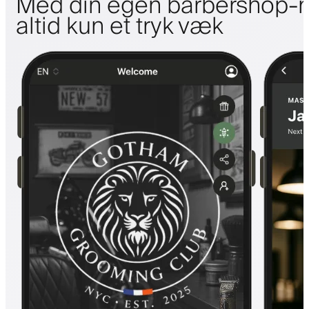
Med din egen barbershop-m
altid kun et tryk væk