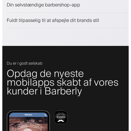
Sælg skønhedsprodukter
Din selvstændige barbershop-app
Engager kunder med et loyalitetsprogram
Push-, SMS- og e-mail-notifikationer
Fuldt tilpasselig til at afspejle dit brands stil
Du er i godt selskab
Opdag de nyeste
mobilapps skabt af vores
kunder i Barberly