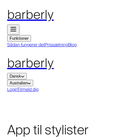
barberly
Funktioner
Sådan fungerer det
Prissætning
Blog
barberly
Dansk
Australien
Login
Tilmeld dig
App til stylister