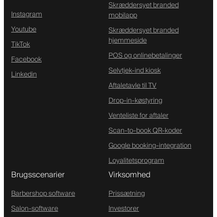
Skræddersyet branded
Instagram
mobilapp
Youtube
Skræddersyet branded
hjemmeside
TikTok
POS og onlinebetalinger
Facebook
Selvtjek-ind kiosk
Linkedin
Aftaletavle til TV
Drop-in-køstyring
Venteliste for aftaler
Scan-to-book QR-koder
Google booking-integration
Loyalitetsprogram
Brugsscenarier
Virksomhed
Barbershop software
Prissætning
Salon-software
Investorer