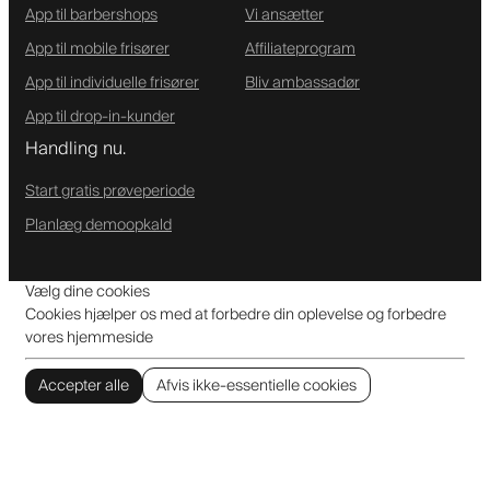
App til barbershops
Vi ansætter
App til mobile frisører
Affiliateprogram
App til individuelle frisører
Bliv ambassadør
App til drop-in-kunder
Handling nu.
Start gratis prøveperiode
Planlæg demoopkald
Vælg dine cookies
Cookies hjælper os med at forbedre din oplevelse og forbedre
vores hjemmeside
Accepter alle
Afvis ikke-essentielle cookies