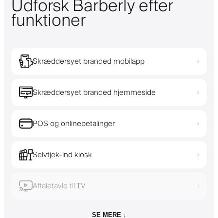
Udforsk Barberly efter
funktioner
Skræddersyet branded mobilapp
›
Skræddersyet branded hjemmeside
›
POS og onlinebetalinger
›
Selvtjek-ind kiosk
›
Aftaletavle til TV
›
SE MERE ↓