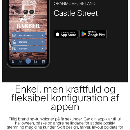
ORANMORE, IRELAND
Castle Street
Enkel, men kraftfuld og
fleksibel konfiguration af
appen
Tilføj branding-funktioner på få sekunder. Gør din app klar til jul,
halloween, påske og andre helligdage for at dele positiv
stemning med dine kunder. Skift design, farver, layout og data for