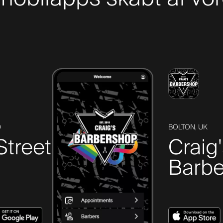
D
BOLTON, UK
Street
Craig
Barbe