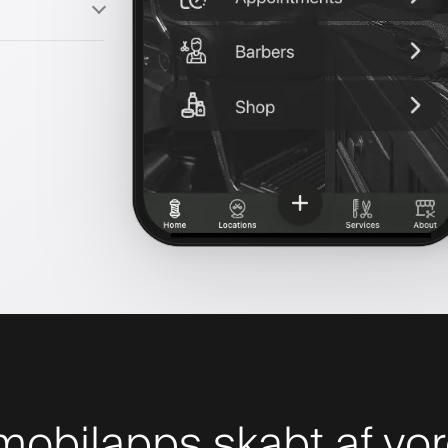
obilapps skabt af vor