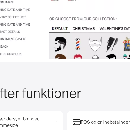
fter funktioner
æddersyet branded
POS og onlinebetalinger
›
emmeside