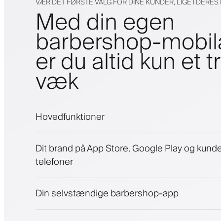
VÆR DET FØRSTE VALG FOR DINE KUNDER, LIGE I DERE
Med din egen
barbershop-mobi
er du altid kun et t
væk
Hovedfunktioner
Aftaler og venteliste
Dit brand på App Store, Google Play og kund
Betalinger, sikkerhedsdepositum
telefoner
Sælg skønhedsprodukter
Engager kunder med et loyalitetsprogram
Push-, SMS- og e-mail-notifikationer
Din selvstændige barbershop-app