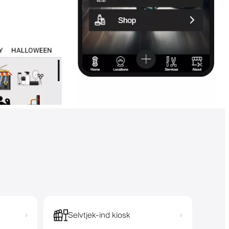
Selvtjek-ind kiosk
›
›