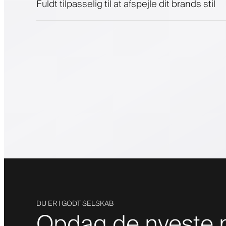
Fuldt tilpasselig til at afspejle dit brands stil
DU ER I GODT SELSKAB
Opdag de nyeste m