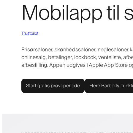
Mobilapp til 
Trustpilot
Frisørsaloner, skønhedssaloner, neglesaloner
onlinesalg, betalinger, lookbook, venteliste, af
afbestilling. Appen udgives i Apple App Store o
Start gratis prøveperiode
Flere Barberly-funkt