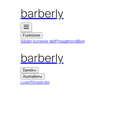
barberly
Funktioner
Sådan fungerer det
Prissætning
Blog
barberly
Dansk
Australien
Login
Tilmeld dig