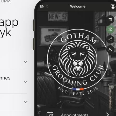
S LOMME
lapp
ryk
ernes