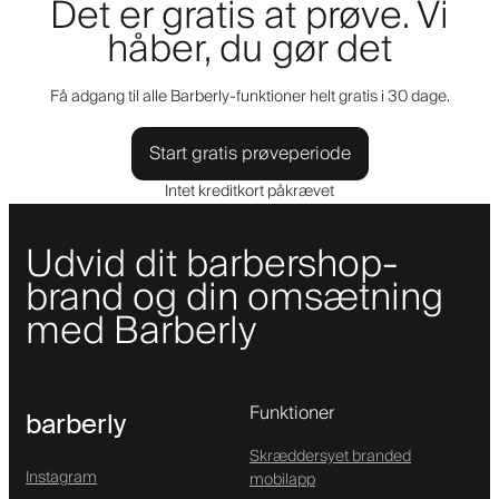
Det er gratis at prøve. Vi
håber, du gør det
Få adgang til alle Barberly-funktioner helt gratis i 30 dage.
Start gratis prøveperiode
Intet kreditkort påkrævet
Udvid dit barbershop-
brand og din omsætning
med Barberly
Funktioner
barberly
Skræddersyet branded
Instagram
mobilapp