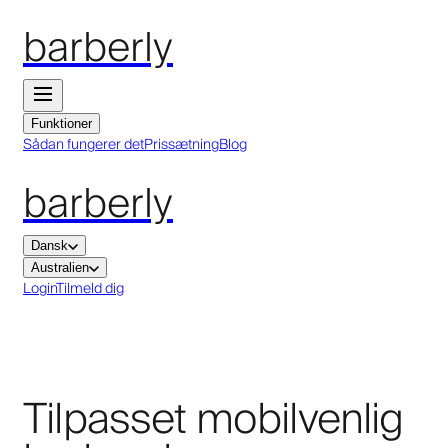
barberly
Funktioner
Sådan fungerer det
Prissætning
Blog
barberly
Dansk
Australien
Login
Tilmeld dig
Tilpasset mobilvenlig