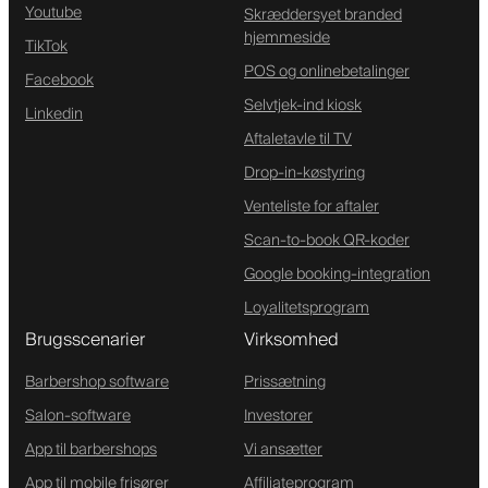
Youtube
Skræddersyet branded
hjemmeside
TikTok
POS og onlinebetalinger
Facebook
Selvtjek-ind kiosk
Linkedin
Aftaletavle til TV
Drop-in-køstyring
Venteliste for aftaler
Scan-to-book QR-koder
Google booking-integration
Loyalitetsprogram
Brugsscenarier
Virksomhed
Barbershop software
Prissætning
Salon-software
Investorer
App til barbershops
Vi ansætter
App til mobile frisører
Affiliateprogram