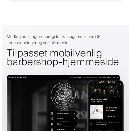
Modtag bookingforespørgsler fra søgemaskiner, QR-
kodescanninger og sociale medier
Tilpasset mobilvenlig
barbershop-hjemmeside