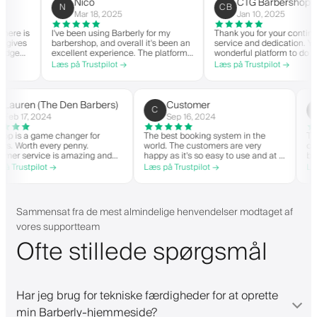
Nico
CTG Barbershop
N
CB
Mar 18, 2025
Jan 10, 2025
e is
I've been using Barberly for my
Thank you for your continued
ves
barbershop, and overall it's been an
service and dedication. You h
e
excellent experience. The platform
wonderful platform to do busi
is easy to use, reliable, and has
with good spirit. Thank you fr
Læs på Trustpilot →
Læs på Trustpilot →
erly
streamlined my booking process.
CTG Barbershop.
.
Anytime I've had questions, they've
ion
been quick to respond and very
Very
helpful.
Lauren (The Den Barbers)
Customer
L(
C
Feb 17, 2024
Sep 16, 2024
The app is a game changer for
The best booking system in the
barbers. Worth every penny.
world. The customers are very
Customer service is amazing and
happy as it's so easy to use and at a
helps with everything or whatever
great price. Plus, you get your own
Læs på Trustpilot →
Læs på Trustpilot →
they need. Definitely recommend.
personalised app, which is good for
both Android and iOS. Love Barberly
and their staff. Great bunch of
people offering a great booking
Sammensat fra de mest almindelige henvendelser modtaget af
system.
vores supportteam
Ofte stillede spørgsmål
Har jeg brug for tekniske færdigheder for at oprette
min Barberly-hjemmeside?