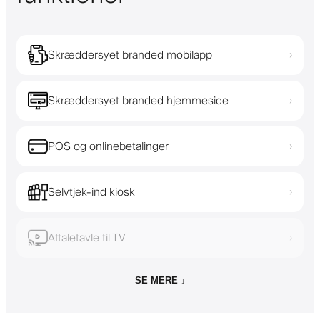
Skræddersyet branded mobilapp
›
Skræddersyet branded hjemmeside
›
POS og onlinebetalinger
›
Selvtjek-ind kiosk
›
Aftaletavle til TV
›
SE MERE ↓