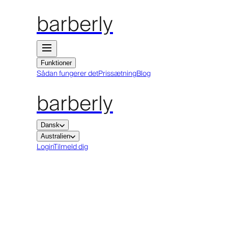
barberly
Funktioner
Sådan fungerer det
Prissætning
Blog
barberly
Dansk
Australien
Login
Tilmeld dig