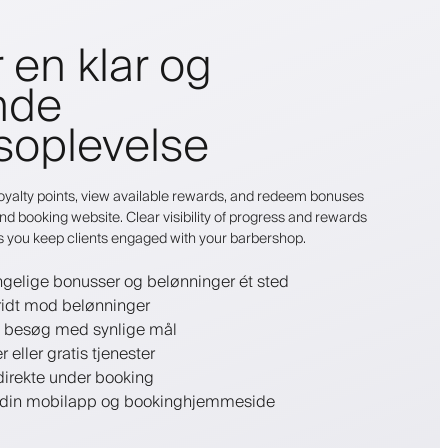
 en klar og
nde
soplevelse
r loyalty points, view available rewards, and redeem bonuses
nd booking website. Clear visibility of progress and rewards
s you keep clients engaged with your barbershop.
ngelige bonusser og belønninger ét sted
ridt mod belønninger
e besøg med synlige mål
r eller gratis tjenester
irekte under booking
f din mobilapp og bookinghjemmeside