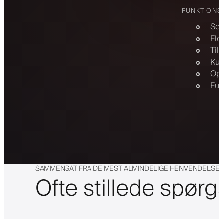
FUNKTION
Se
Fl
Ti
Ku
Op
Fu
SAMMENSAT FRA DE MEST ALMINDELIGE HENVENDELS
Ofte stillede spør