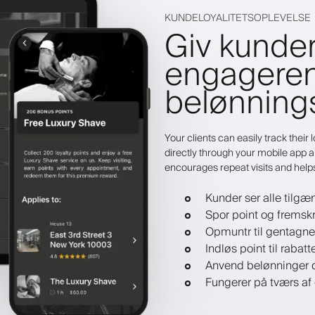
KUNDELOYALITETSOPLEVELSE
Giv kunder
engagere
belønning
Your clients can easily track thei
directly through your mobile app a
encourages repeat visits and help
Kunder ser alle tilgæ
Spor point og fremsk
Opmuntr til gentagn
Indløs point til rabatte
Anvend belønninger d
Fungerer på tværs a