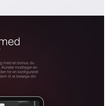
 med
r
dag med en bonus, du
te. Kunder modtager en
den for en konfigureret
dem til at besøge din