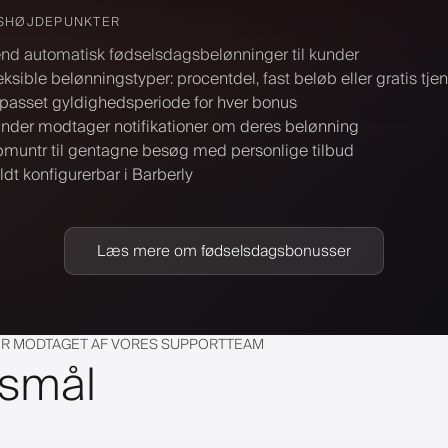
SHØJDEPUNKTER
nd automatisk fødselsdagsbelønninger til kunder
eksible belønningstyper: procentdel, fast beløb eller gratis tje
lpasset gyldighedsperiode for hver bonus
nder modtager notifikationer om deres belønning
muntr til gentagne besøg med personlige tilbud
ldt konfigurerbar i Barberly
Læs mere om fødselsdagsbonusser
ER MODTAGET AF VORES SUPPORTTEAM
gsmål