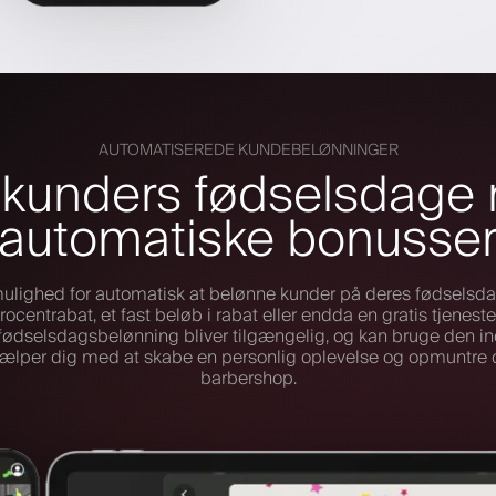
AUTOMATISEREDE KUNDEBELØNNINGER
r kunders fødselsdage
automatiske bonusse
mulighed for automatisk at belønne kunder på deres fødsels
rocentrabat, et fast beløb i rabat eller endda en gratis tjenes
s fødselsdagsbelønning bliver tilgængelig, og kan bruge den in
jælper dig med at skabe en personlig oplevelse og opmuntre 
barbershop.