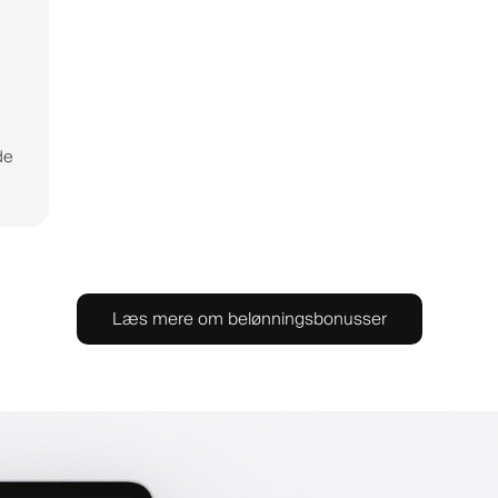
de
Læs mere om belønningsbonusser