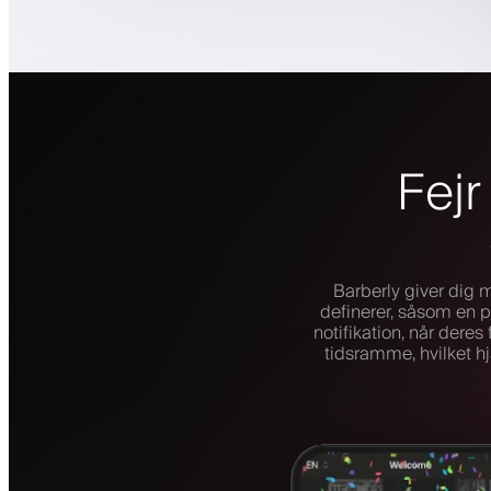
Fej
Barberly giver dig 
definerer, såsom en p
notifikation, når dere
tidsramme, hvilket h