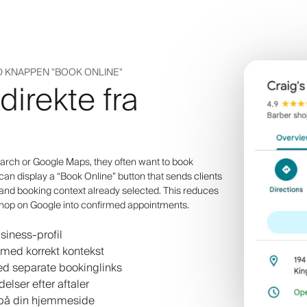
D KNAPPEN "BOOK ONLINE"
irekte fra
ch or Google Maps, they often want to book
 can display a “Book Online” button that sends clients
 and booking context already selected. This reduces
shop on Google into confirmed appointments.
siness-profil
med korrekt kontekst
ed separate bookinglinks
lser efter aftaler
 på din hjemmeside