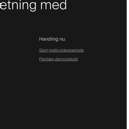
sætning med
Handling nu.
Start gratis prøveperiode
Planlæg demoopkald
r