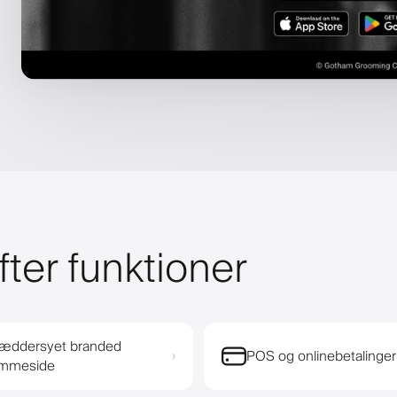
fter funktioner
æddersyet branded
POS og onlinebetalinger
›
emmeside