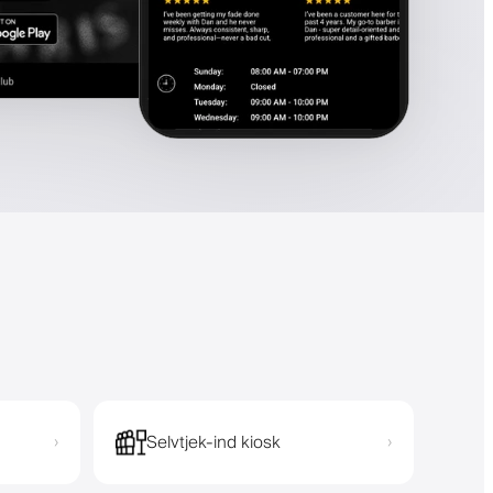
Selvtjek-ind kiosk
›
›