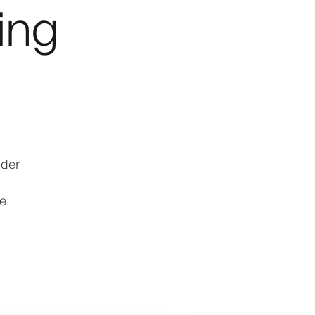
ing
nder
de