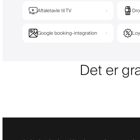
Aftaletavle til TV
Dro
›
Google booking-integration
Loy
›
Det er gra