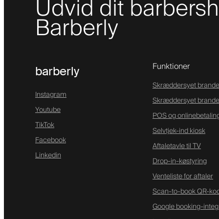
Udvid dit barber
Barberly
Funktioner
barberly
Skræddersyet brande
Instagram
Skræddersyet brand
Youtube
POS og onlinebetalin
TikTok
Selvtjek-ind kiosk
Facebook
Aftaletavle til TV
Linkedin
Drop-in-køstyring
Venteliste for aftaler
Scan-to-book QR-ko
Google booking-integ