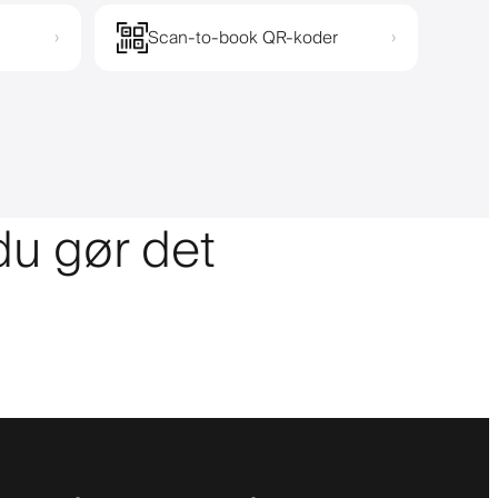
Scan-to-book QR-koder
›
›
 du gør det