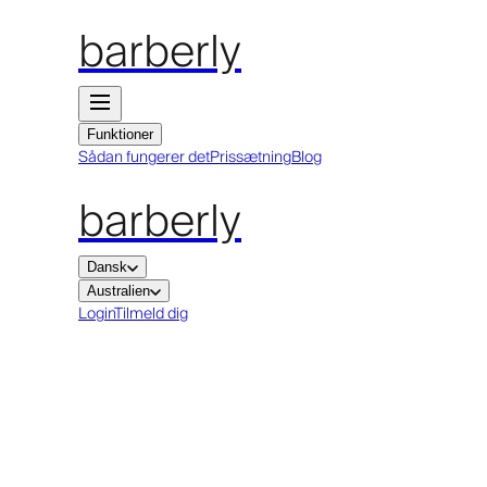
barberly
Funktioner
Sådan fungerer det
Prissætning
Blog
barberly
Dansk
Australien
Login
Tilmeld dig