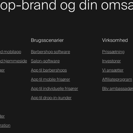
shop-brand og din om
Brugsscenarier
Virksomhed
d mobilapp
Barbershop software
Prissætning
ed hjemmeside
Salon-software
Investorer
ger
App til barbershops
Vi ansætter
App til mobile frisører
Affiliateprogram
App til individuelle frisører
Bliv ambassadø
App til drop-in-kunder
der
ration