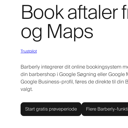
Book aftaler
og Maps
Trustpilot
Barberly integrerer dit online bookingsystem me
din barbershop i Google Søgning eller Google M
Google Business-profil, føres de direkte til d
valgt.
Start gratis prøveperiode
Flere Barberly-funkt