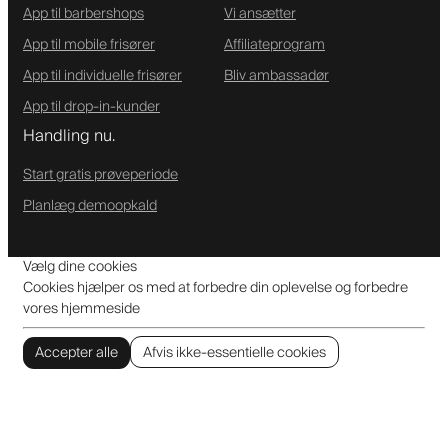
App til barbershops
Vi ansætter
App til mobile frisører
Affiliateprogram
App til individuelle frisører
Bliv ambassadør
App til drop-in-kunder
Handling nu.
Start gratis prøveperiode
Planlæg demoopkald
Vælg dine cookies
Cookies hjælper os med at forbedre din oplevelse og forbedre
vores hjemmeside
Accepter alle
Afvis ikke-essentielle cookies