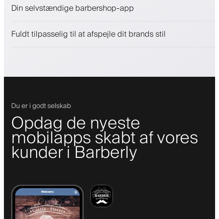
Sælg skønhedsprodukter
Din selvstændige barbershop-app
Engager kunder med et loyalitetsprogram
Push-, SMS- og e-mail-notifikationer
Fuldt tilpasselig til at afspejle dit brands stil
Du er i godt selskab
Opdag de nyeste
mobilapps skabt af vores
kunder i Barberly