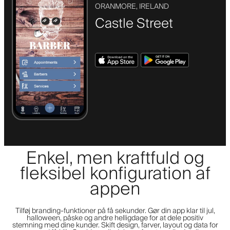
ORANMORE, IRELAND
Castle Street
Enkel, men kraftfuld og
fleksibel konfiguration af
appen
Tilføj branding-funktioner på få sekunder. Gør din app klar til jul,
halloween, påske og andre helligdage for at dele positiv
stemning med dine kunder. Skift design, farver, layout og data for