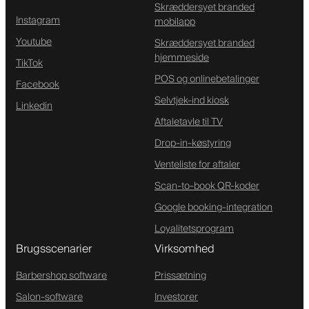
Skræddersyet branded
Instagram
mobilapp
Youtube
Skræddersyet branded
hjemmeside
TikTok
POS og onlinebetalinger
Facebook
Selvtjek-ind kiosk
Linkedin
Aftaletavle til TV
Drop-in-køstyring
Venteliste for aftaler
Scan-to-book QR-koder
Google booking-integration
Loyalitetsprogram
Brugsscenarier
Virksomhed
Barbershop software
Prissætning
Salon-software
Investorer