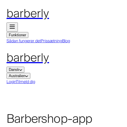
barberly
Funktioner
Sådan fungerer det
Prissætning
Blog
barberly
Dansk
Australien
Login
Tilmeld dig
Barbershop-app