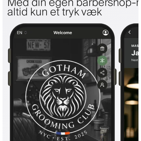
Med din egen barbershop-m
altid kun et tryk væk