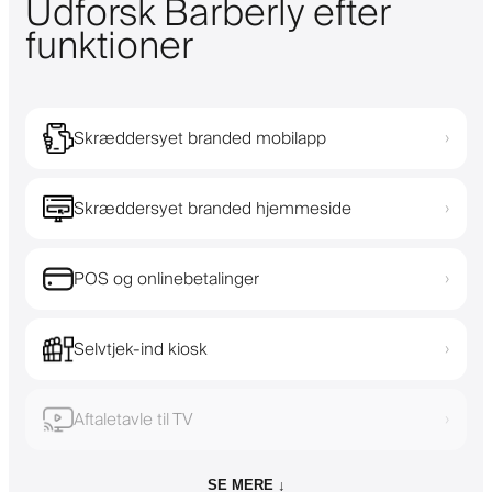
Udforsk Barberly efter
funktioner
Skræddersyet branded mobilapp
›
Skræddersyet branded hjemmeside
›
POS og onlinebetalinger
›
Selvtjek-ind kiosk
›
Aftaletavle til TV
›
SE MERE ↓